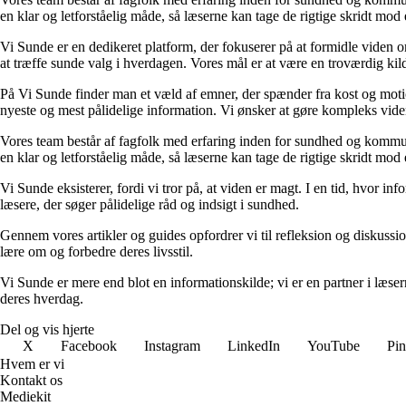
en klar og letforståelig måde, så læserne kan tage de rigtige skridt mod 
Vi Sunde er en dedikeret platform, der fokuserer på at formidle viden o
at træffe sunde valg i hverdagen. Vores mål er at være en troværdig kilde
På Vi Sunde finder man et væld af emner, der spænder fra kost og motion 
nyeste og mest pålidelige information. Vi ønsker at gøre kompleks viden
Vores team består af fagfolk med erfaring inden for sundhed og kommuni
en klar og letforståelig måde, så læserne kan tage de rigtige skridt mod 
Vi Sunde eksisterer, fordi vi tror på, at viden er magt. I en tid, hvor i
læsere, der søger pålidelige råd og indsigt i sundhed.
Gennem vores artikler og guides opfordrer vi til refleksion og diskuss
lære om og forbedre deres livsstil.
Vi Sunde er mere end blot en informationskilde; vi er en partner i læserne
deres hverdag.
Del og vis hjerte
X
Facebook
Instagram
LinkedIn
YouTube
Pin
Hvem er vi
Kontakt os
Mediekit