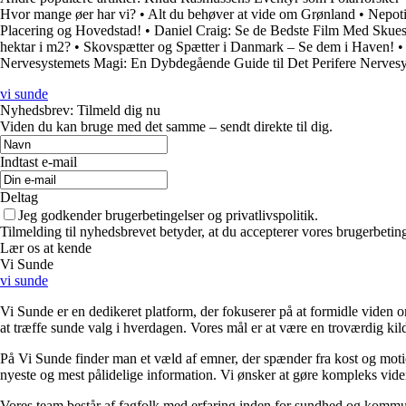
Hvor mange øer har vi?
•
Alt du behøver at vide om Grønland
•
Nepoti
Placering og Hovedstad!
•
Daniel Craig: Se de Bedste Film Med Skues
hektar i m2?
•
Skovspætter og Spætter i Danmark – Se dem i Haven!
Nervesystemets Magi: En Dybdegående Guide til Det Perifere Nerves
vi sunde
Nyhedsbrev: Tilmeld dig nu
Viden du kan bruge med det samme – sendt direkte til dig.
Indtast e-mail
Deltag
Jeg godkender brugerbetingelser og privatlivspolitik.
Tilmelding til nyhedsbrevet betyder, at du accepterer vores brugerbeti
Lær os at kende
Vi Sunde
vi sunde
Vi Sunde er en dedikeret platform, der fokuserer på at formidle viden o
at træffe sunde valg i hverdagen. Vores mål er at være en troværdig kilde
På Vi Sunde finder man et væld af emner, der spænder fra kost og motion 
nyeste og mest pålidelige information. Vi ønsker at gøre kompleks viden
Vores team består af fagfolk med erfaring inden for sundhed og kommuni