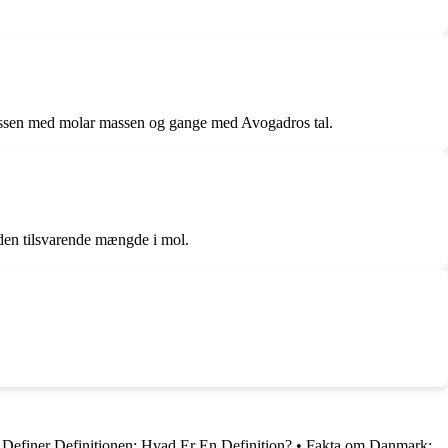
 massen med molar massen og gange med Avogadros tal.
 den tilsvarende mængde i mol.
•
Definer Definitionen: Hvad Er En Definition?
•
Fakta om Danmark: