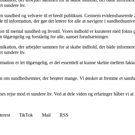
et sundere liv.
m sundhed og velvære til et bredt publikum. Gennem evidensbaserede arti
 til information, der gør det lettere for alle at navigere i sundhedsunive
til mental sundhed og livsstil. Vores indhold er kurateret med fokus på 
 tilgængelig og forståelig for alle, uanset forudsætninger.
kation, der arbejder sammen for at skabe indhold, der både informerer 
et sundere liv.
nformation er let tilgængelig, er det essentielt at kunne skelne mellem fa
ion om sundhedsemner, der berører mange. Vi ønsker at fremme et samfun
s rejse mod et sundere liv. Ved at dele viden og erfaringer håber vi at mo
terest
TikTok
Mail
RSS