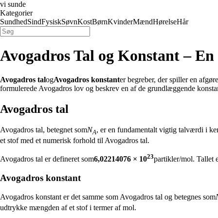
vi sunde
Kategorier
Sundhed
Sind
Fysisk
Søvn
Kost
Børn
Kvinder
Mænd
Hørelse
Hår
Avogadros Tal og Konstant – En
Avogadros tal
og
Avogadros konstant
er begreber, der spiller en afgø
formulerede Avogadros lov og beskrev en af de grundlæggende konstan
Avogadros tal
Avogadros tal, betegnet som
N
, er en fundamentalt vigtig talværdi i k
A
et stof med et numerisk forhold til Avogadros tal.
23
Avogadros tal er defineret som
6,02214076 × 10
partikler/mol. Tallet
Avogadros konstant
Avogadros konstant er det samme som Avogadros tal og betegnes som
udtrykke mængden af et stof i termer af mol.