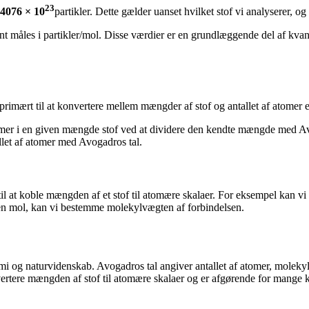
23
4076 × 10
partikler. Dette gælder uanset hvilket stof vi analyserer, og
 måles i partikler/mol. Disse værdier er en grundlæggende del af kvanti
primært til at konvertere mellem mængder af stof og antallet af atomer e
omer i en given mængde stof ved at dividere den kendte mængde med A
allet af atomer med Avogadros tal.
til at koble mængden af et stof til atomære skalaer. For eksempel kan v
en mol, kan vi bestemme molekylvægten af forbindelsen.
i og naturvidenskab. Avogadros tal angiver antallet af atomer, molekyle
vertere mængden af stof til atomære skalaer og er afgørende for mange 