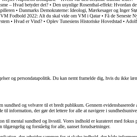
sme – Hvad betyder det?
•
Den usynlige Rosenthal-effekt: Hvordan det
pilleren
•
Danmarks Demokraterne: Ideologi, Mærkesager og Inger Stø
•
VM Fodbold 2022: Alt du skal vide om VM i Qatar
•
Få de Seneste Ny
ystem
•
Hvad er Vind?
•
Oplev Tunesiens Historiske Hovedstad
•
Adolf
ngelser og persondatapolitik. Du kan nemt framelde dig, hvis du ikke læ
m sundhed og velvære til et bredt publikum. Gennem evidensbaserede arti
 til information, der gør det lettere for alle at navigere i sundhedsunive
til mental sundhed og livsstil. Vores indhold er kurateret med fokus på 
 tilgængelig og forståelig for alle, uanset forudsætninger.
kation, der arbejder sammen for at skabe indhold, der både informerer 