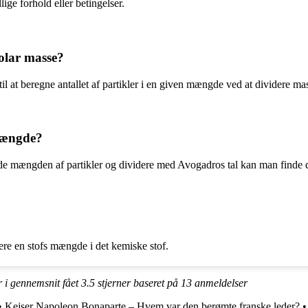
ige forhold eller betingelser.
olar masse?
til at beregne antallet af partikler i en given mængde ved at dividere
 mængde?
nde mængden af partikler og dividere med Avogadros tal kan man finde
e en stofs mængde i det kemiske stof.
 i gennemsnit fået
3.5
stjerner baseret på
13
anmeldelser
•
Kejser Napoleon Bonaparte – Hvem var den berømte franske leder?