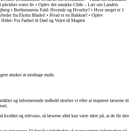
 påvirker vores liv
•
Oplev det smukke Chile – Lær om Landets
jberg
•
Berlinmurens Fald: Hvornår og Hvorfor?
•
Hvor meget er 1
heder fra Ekstra Bladet!
•
Hvad er en Bakkeø?
•
Oplev
 Hitler: Fra Fødsel til Død og Vejen til Magten
ngere ønsker at modtage mails.
kler og informerende indhold stræber vi efter at inspirere læserne til
rset.
kvalitet og relevans, så læserne altid kan være sikre på, at de får den
og engagerer. Vi forstår vigtigheden af at præsentere information på