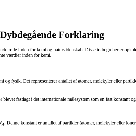
 Dybdegående Forklaring
rende rolle inden for kemi og naturvidenskab. Disse to begreber er opka
te værdier inden for kemi.
emi og fysik. Det repræsenterer antallet af atomer, molekyler eller parti
 er blevet fastlagt i det internationale målesystem som en fast konstant og
N
. Denne konstant er antallet af partikler (atomer, molekyler eller ioner)
A