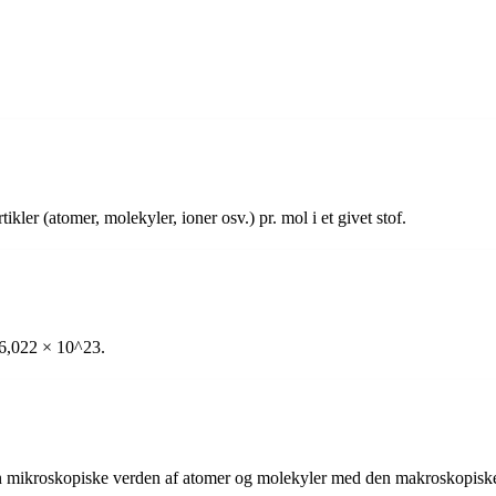
ikler (atomer, molekyler, ioner osv.) pr. mol i et givet stof.
 6,022 × 10^23.
 den mikroskopiske verden af atomer og molekyler med den makroskopisk