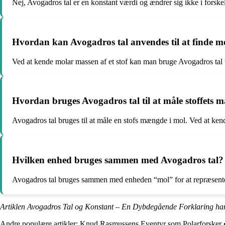
Nej, Avogadros tal er en konstant værdi og ændrer sig ikke i forskell
Hvordan kan Avogadros tal anvendes til at finde m
Ved at kende molar massen af et stof kan man bruge Avogadros tal 
Hvordan bruges Avogadros tal til at måle stoffets
Avogadros tal bruges til at måle en stofs mængde i mol. Ved at ke
Hvilken enhed bruges sammen med Avogadros tal?
Avogadros tal bruges sammen med enheden “mol” for at repræsenter
Artiklen Avogadros Tal og Konstant – En Dybdegående Forklaring har
Andre populære artikler:
Knud Rasmussens Eventyr som Polarforsker