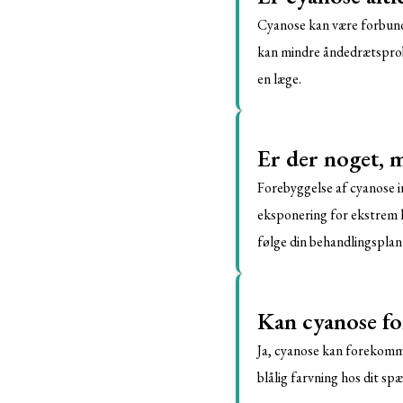
Cyanose kan være forbunde
kan mindre åndedrætsproble
en læge.
Er der noget, 
Forebyggelse af cyanose i
eksponering for ekstrem ku
følge din behandlingsplan 
Kan cyanose f
Ja, cyanose kan forekomm
blålig farvning hos dit s