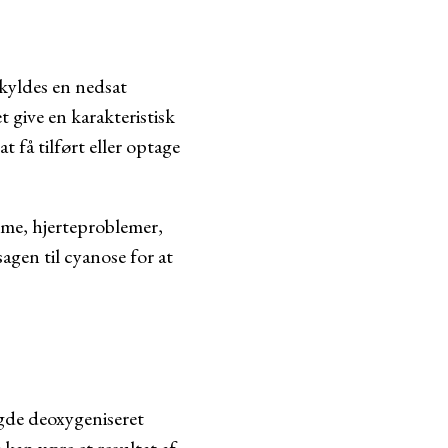
skyldes en nedsat
 give en karakteristisk
t få tilført eller optage
mme, hjerteproblemer,
agen til cyanose for at
gde deoxygeniseret