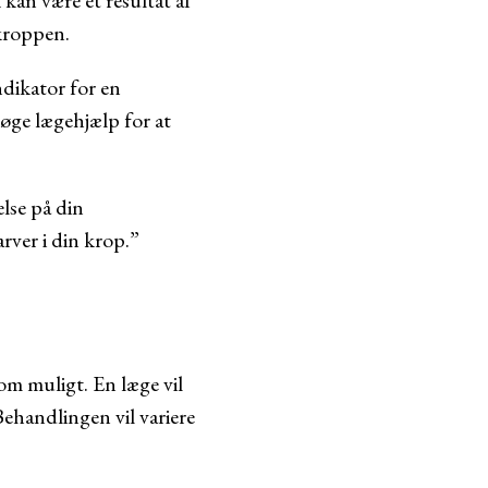
kan være et resultat af
 kroppen.
indikator for en
øge lægehjælp for at
lse på din
arver i din krop.”
som muligt. En læge vil
Behandlingen vil variere