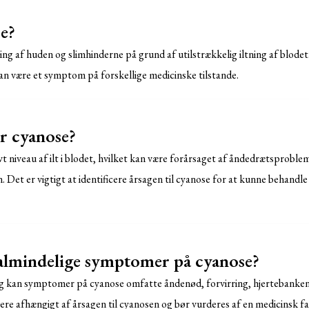
e?
ing af huden og slimhinderne på grund af utilstrækkelig iltning af blodet
kan være et symptom på forskellige medicinske tilstande.
r cyanose?
vt niveau af ilt i blodet, hvilket kan være forårsaget af åndedrætsprobl
on. Det er vigtigt at identificere årsagen til cyanose for at kunne behand
almindelige symptomer på cyanose?
g kan symptomer på cyanose omfatte åndenød, forvirring, hjertebanken 
re afhængigt af årsagen til cyanosen og bør vurderes af en medicinsk f