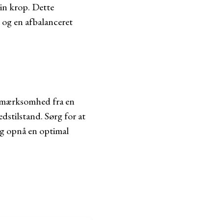
din krop. Dette
 og en afbalanceret
 opmærksomhed fra en
dstilstand. Sørg for at
og opnå en optimal