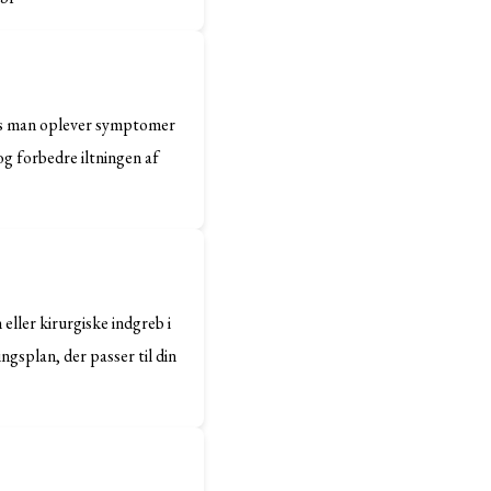
hvis man oplever symptomer
g forbedre iltningen af
ller kirurgiske indgreb i
gsplan, der passer til din