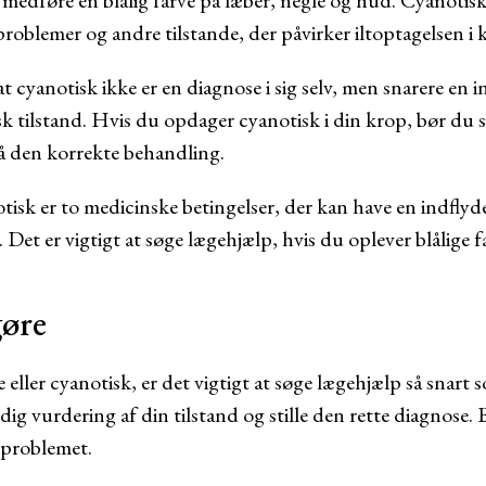
edføre en blålig farve på læber, negle og hud. Cyanotisk 
roblemer og andre tilstande, der påvirker iltoptagelsen i
 at cyanotisk ikke er en diagnose i sig selv, men snarere en 
 tilstand. Hvis du opdager cyanotisk i din krop, bør du s
få den korrekte behandling.
isk er to medicinske betingelser, der kan have en indflyde
 Det er vigtigt at søge lægehjælp, hvis du oplever blålige f
gøre
eller cyanotisk, er det vigtigt at søge lægehjælp så snart 
g vurdering af din tilstand og stille den rette diagnose. 
 problemet.