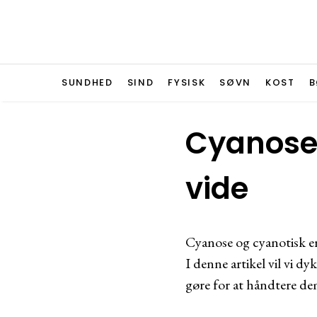
SUNDHED
SIND
FYSISK
SØVN
KOST
B
Cyanose 
vide
Cyanose og cyanotisk er
I denne artikel vil vi d
gøre for at håndtere de