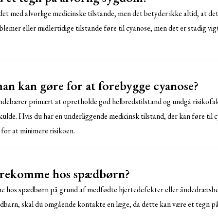
t med alvorlige medicinske tilstande, men det betyder ikke altid, at det
mer eller midlertidige tilstande føre til cyanose, men det er stadig vigt
man kan gøre for at forebygge cyanose?
ndebærer primært at opretholde god helbredstilstand og undgå risikofak
lde. Hvis du har en underliggende medicinsk tilstand, der kan føre til cy
for at minimere risikoen.
orekomme hos spædbørn?
e hos spædbørn på grund af medfødte hjertedefekter eller åndedrætsb
pædbarn, skal du omgående kontakte en læge, da dette kan være et tegn på