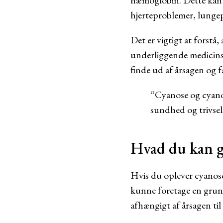
hæmoglobin. Dette kan m
hjerteproblemer, lungep
Det er vigtigt at forstå,
underliggende medicinsk
finde ud af årsagen og 
“Cyanose og cyanot
sundhed og trivsel.
Hvad du kan 
Hvis du oplever cyanose 
kunne foretage en grundi
afhængigt af årsagen til