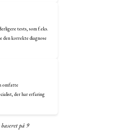
erligere tests, som f.eks.
ge den korrekte diagnose
an omfatte
cialist, der har erfaring
 baseret på
9