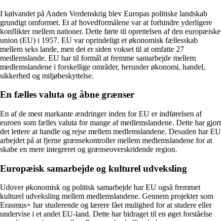
I kølvandet på Anden Verdenskrig blev Europas politiske landskab
grundigt omformet. Et af hovedformålene var at forhindre yderligere
konflikter mellem nationer. Dette førte til oprettelsen af ​​den europæiske
union (EU) i 1957. EU var oprindeligt et økonomisk fællesskab
mellem seks lande, men det er siden vokset til at omfatte 27
medlemslande. EU har til formål at fremme samarbejde mellem
medlemslandene i forskellige områder, herunder økonomi, handel,
sikkerhed og miljøbeskyttelse.
En fælles valuta og åbne grænser
En af de mest markante ændringer inden for EU er indførelsen af ​​
euroen som fælles valuta for mange af medlemslandene. Dette har gjort
det lettere at handle og rejse mellem medlemslandene. Desuden har EU
arbejdet på at fjerne grænsekontroller mellem medlemslandene for at
skabe en mere integreret og grænseoverskridende region.
Europæisk samarbejde og kulturel udveksling
Udover økonomisk og politisk samarbejde har EU også fremmet
kulturel udveksling mellem medlemslandene. Gennem projekter som
Erasmus+ har studerende og lærere fået mulighed for at studere eller
undervise i et andet EU-land. Dette har bidraget til en øget forståelse