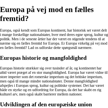
Europa på vej mod en fælles
fremtid?
Europa, også kendt som Europas kontinent, har historisk set været delt
i mange forskellige nationalstater, hver med deres egne sprog, kultur og
politik. Men i de seneste årtier har der været en stigende tendens til at
nærme sig en fælles fremtid for Europa. Er Europa virkelig på vej mod
en fælles fremtid? Lad os udforske dette spørgsmål nærmere.
Europas historie og mangfoldighed
Europas historie strækker sig over tusinder af år, og kontinentet har
altid været præget af en stor mangfoldighed. Europa har været vidne til
store imperier som det romerske imperium og det britiske imperium,
men også til mange mindre nationalstater. Denne mangfoldighed
afspejles i Europas sprog, kultur og politiske systemer. Det har været
både en styrke og en udfordring for Europa, da det har skabt en rig
kulturel arv, men også skabt barrierer mellem nationer.
Udviklingen af ​​den europæiske union