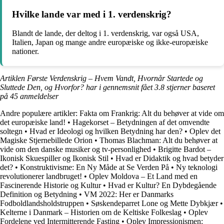
Hvilke lande var med i 1. verdenskrig?
Blandt de lande, der deltog i 1. verdenskrig, var også USA,
Italien, Japan og mange andre europæiske og ikke-europæiske
nationer.
Artiklen Første Verdenskrig – Hvem Vandt, Hvornår Startede og
Sluttede Den, og Hvorfor? har i gennemsnit fået
3.8
stjerner baseret
på
45
anmeldelser
Andre populære artikler:
Fakta om Frankrig: Alt du behøver at vide om
det europæiske land!
•
Hagekorset – Betydningen af det omvendte
soltegn
•
Hvad er Ideologi og hvilken Betydning har den?
•
Oplev det
Magiske Stjernebillede Orion
•
Thomas Blachman: Alt du behøver at
vide om den danske musiker og tv-personlighed
•
Brigitte Bardot –
Ikonisk Skuespiller og Ikonisk Stil
•
Hvad er Didaktik og hvad betyder
det?
•
Konstruktivisme: En Ny Måde at Se Verden På
•
Ny teknologi
revolutionerer landbruget!
•
Oplev Moldova – Et Land med en
Fascinerende Historie og Kultur
•
Hvad er Kultur? En Dybdegående
Definition og Betydning
•
VM 2022: Her er Danmarks
Fodboldlandsholdstruppen
•
Søskendeparret Lone og Mette Dybkjær
•
Kelterne i Danmark – Historien om de Keltiske Folkeslag
•
Oplev
Fordelene ved Intermitterende Fasting
•
Oplev Impressionismen: