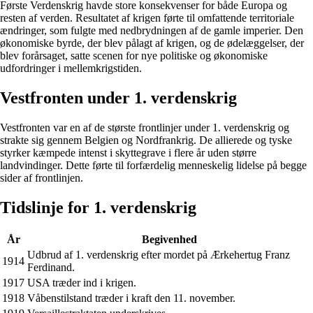
Første Verdenskrig havde store konsekvenser for både Europa og
resten af verden. Resultatet af krigen førte til omfattende territoriale
ændringer, som fulgte med nedbrydningen af de gamle imperier. Den
økonomiske byrde, der blev pålagt af krigen, og de ødelæggelser, der
blev forårsaget, satte scenen for nye politiske og økonomiske
udfordringer i mellemkrigstiden.
Vestfronten under 1. verdenskrig
Vestfronten var en af de største frontlinjer under 1. verdenskrig og
strakte sig gennem Belgien og Nordfrankrig. De allierede og tyske
styrker kæmpede intenst i skyttegrave i flere år uden større
landvindinger. Dette førte til forfærdelig menneskelig lidelse på begge
sider af frontlinjen.
Tidslinje for 1. verdenskrig
År
Begivenhed
Udbrud af 1. verdenskrig efter mordet på Ærkehertug Franz
1914
Ferdinand.
1917
USA træder ind i krigen.
1918
Våbenstilstand træder i kraft den 11. november.