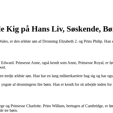
e Kig på Hans Liv, Søskende, B
Wales, er den ældste søn af Dronning Elizabeth 2. og Prins Philip. Han 
 Edward. Prinsesse Anne, også kendt som Anne, Prinsesse Royal, er fød
ort.
n tredje ældste søn. Han har en lang militærkarriere bag sig og har også
yngste af dronningens fire børn. Han er kendt for sit arbejde inden for 
rge og Prinsesse Charlotte. Prins William, hertugen af Cambridge, er fø
e tre børn.