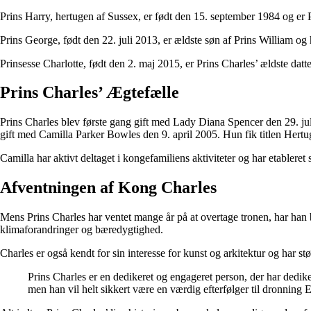
Prins Harry, hertugen af Sussex, er født den 15. september 1984 og er
Prins George, født den 22. juli 2013, er ældste søn af Prins William og 
Prinsesse Charlotte, født den 2. maj 2015, er Prins Charles’ ældste datt
Prins Charles’ Ægtefælle
Prins Charles blev første gang gift med Lady Diana Spencer den 29. jul
gift med Camilla Parker Bowles den 9. april 2005. Hun fik titlen Hert
Camilla har aktivt deltaget i kongefamiliens aktiviteter og har etableret
Afventningen af Kong Charles
Mens Prins Charles har ventet mange år på at overtage tronen, har han b
klimaforandringer og bæredygtighed.
Charles er også kendt for sin interesse for kunst og arkitektur og har s
Prins Charles er en dedikeret og engageret person, der har dedike
men han vil helt sikkert være en værdig efterfølger til dronning E