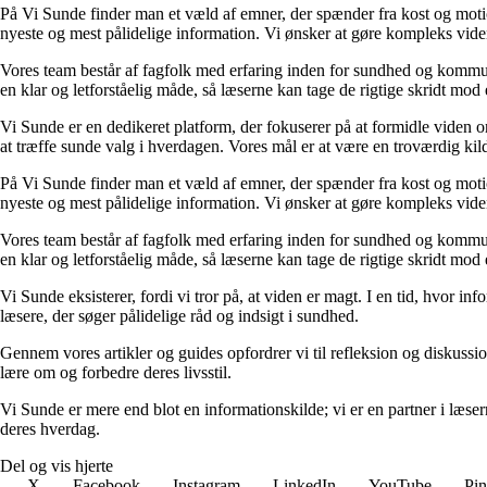
På Vi Sunde finder man et væld af emner, der spænder fra kost og motion 
nyeste og mest pålidelige information. Vi ønsker at gøre kompleks viden
Vores team består af fagfolk med erfaring inden for sundhed og kommuni
en klar og letforståelig måde, så læserne kan tage de rigtige skridt mod 
Vi Sunde er en dedikeret platform, der fokuserer på at formidle viden o
at træffe sunde valg i hverdagen. Vores mål er at være en troværdig kilde
På Vi Sunde finder man et væld af emner, der spænder fra kost og motion 
nyeste og mest pålidelige information. Vi ønsker at gøre kompleks viden
Vores team består af fagfolk med erfaring inden for sundhed og kommuni
en klar og letforståelig måde, så læserne kan tage de rigtige skridt mod 
Vi Sunde eksisterer, fordi vi tror på, at viden er magt. I en tid, hvor i
læsere, der søger pålidelige råd og indsigt i sundhed.
Gennem vores artikler og guides opfordrer vi til refleksion og diskuss
lære om og forbedre deres livsstil.
Vi Sunde er mere end blot en informationskilde; vi er en partner i læserne
deres hverdag.
Del og vis hjerte
X
Facebook
Instagram
LinkedIn
YouTube
Pin