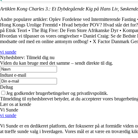
Artiklen Kong Charles 3.: Et Dybdegående Kig på Hans Liv, Søskende
Andre populære artikler:
Oplev Fordelene ved Intermitterende Fasting
Hong Kongs Urolige Fremtid
•
Hvad betyder POV? Hvad står det for?
på Etisk Teori
•
The Big Five: De Fem Store Afrikanske Dyr
•
Kompar
Hvordan vi tilpasser os vores omgivelser
•
Daniel Craig: Se de Bedste
modsatte ord med en online antonym ordbog!
•
X Factor Danmark Gen
vi sunde
Nyhedsbrev: Tilmeld dig nu
Viden du kan bruge med det samme – sendt direkte til dig.
Indtast e-mail
Deltag
Jeg godkender brugerbetingelser og privatlivspolitik.
Tilmelding til nyhedsbrevet betyder, at du accepterer vores brugerbeti
Lær os at kende
Vi Sunde
vi sunde
Vi Sunde er en dedikeret platform, der fokuserer på at formidle viden o
at træffe sunde valg i hverdagen. Vores mål er at være en troværdig kilde