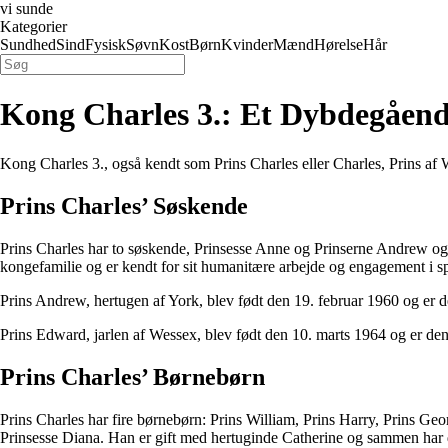
vi sunde
Kategorier
Sundhed
Sind
Fysisk
Søvn
Kost
Børn
Kvinder
Mænd
Hørelse
Hår
Kong Charles 3.: Et Dybdegåend
Kong Charles 3., også kendt som Prins Charles eller Charles, Prins af 
Prins Charles’ Søskende
Prins Charles har to søskende, Prinsesse Anne og Prinserne Andrew og
kongefamilie og er kendt for sit humanitære arbejde og engagement i sp
Prins Andrew, hertugen af York, blev født den 19. februar 1960 og er de
Prins Edward, jarlen af Wessex, blev født den 10. marts 1964 og er den 
Prins Charles’ Børnebørn
Prins Charles har fire børnebørn: Prins William, Prins Harry, Prins Geo
Prinsesse Diana. Han er gift med hertuginde Catherine og sammen har d