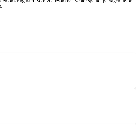
og verden omkring ham. Som vi allesammen venter spændt på dagen, hvor
s.