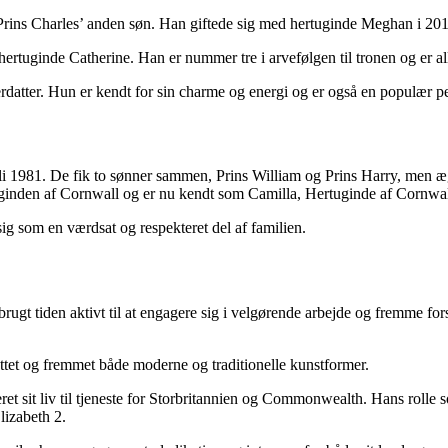
 Prins Charles’ anden søn. Han giftede sig med hertuginde Meghan i 20
hertuginde Catherine. Han er nummer tre i arvefølgen til tronen og er all
erdatter. Hun er kendt for sin charme og energi og er også en populær pe
i 1981. De fik to sønner sammen, Prins William og Prins Harry, men ægt
uginden af Cornwall og er nu kendt som Camilla, Hertuginde af Cornwal
 sig som en værdsat og respekteret del af familien.
rugt tiden aktivt til at engagere sig i velgørende arbejde og fremme for
tøttet og fremmet både moderne og traditionelle kunstformer.
ret sit liv til tjeneste for Storbritannien og Commonwealth. Hans rolle
lizabeth 2.