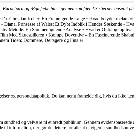
, Børnebørn og Ægtefælle har i gennemsnit fået
4.3
stjerner baseret p
•
Dr. Christian Keller: En Fremragende Læge
•
Hvad betyder melankol
•
Diana, Prinsesse af Wales: Et Dybt Indblik i Hendes Søskende
•
Hva
ativ Metode: En Sammenlignende Analyse
•
Hvad er Ontologi og hvad
 Film Med Skuespilleren
•
Kæmpe Dovendyr – En Fascinerende Skabn
nem Tiden: Dommere, Deltagere og Finaler
ngelser og persondatapolitik. Du kan nemt framelde dig, hvis du ikke læ
m sundhed og velvære til et bredt publikum. Gennem evidensbaserede arti
 til information, der gør det lettere for alle at navigere i sundhedsunive