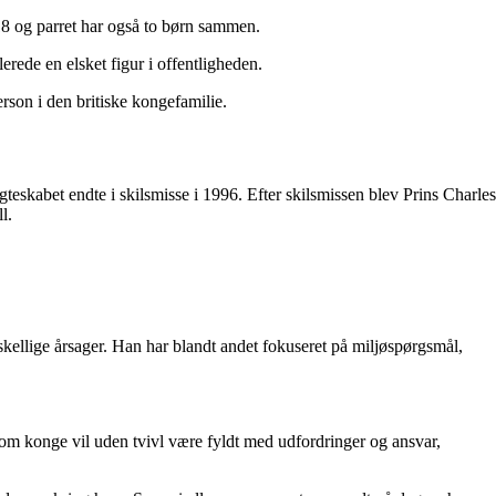
18 og parret har også to børn sammen.
erede en elsket figur i offentligheden.
rson i den britiske kongefamilie.
eskabet endte i skilsmisse i 1996. Efter skilsmissen blev Prins Charles
l.
skellige årsager. Han har blandt andet fokuseret på miljøspørgsmål,
 som konge vil uden tvivl være fyldt med udfordringer og ansvar,