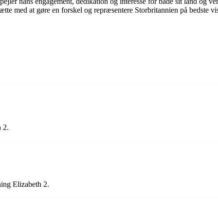
 afspejler hans engagement, dedikation og interesse for både sit land 
sætte med at gøre en forskel og repræsentere Storbritannien på bedste vi
 2.
ning Elizabeth 2.