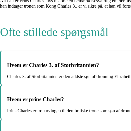
Alt i alt er Prins Charles’ livs historie en bemærkelsesværdig en, der
han indtager tronen som Kong Charles 3., er vi sikre på, at han vil fort
Ofte stillede spørgsmål
Hvem er Charles 3. af Storbritannien?
Charles 3. af Storbritannien er den ældste søn af dronning Elizabeth
Hvem er prins Charles?
Prins Charles er tronarvingen til den britiske trone som søn af dron