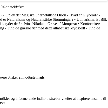
å
34
anmeldelser
i?
•
Oplev det Magiske Stjernebillede Orion
•
Hvad er Glycerol?
•
d er Naturalisme og Naturalistiske Strømninger?
•
Utilitarisme: Et Blik
 betyder det?
•
Prins Nikolai – Greve af Monpezat
•
Konformitet:
ing
•
Find de græske øer med dette alfabetiske krydsord!
•
Find de
ngere ønsker at modtage mails.
kler og informerende indhold stræber vi efter at inspirere læserne til
rset.