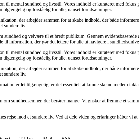
til mental sundhed og livsstil. Vores indhold er kurateret med fokus på 
 tilgængelig og forståelig for alle, uanset forudsætninger.
kation, der arbejder sammen for at skabe indhold, der både informerer 
et sundere liv.
m sundhed og velvære til et bredt publikum. Gennem evidensbaserede arti
 til information, der gør det lettere for alle at navigere i sundhedsunive
til mental sundhed og livsstil. Vores indhold er kurateret med fokus på 
 tilgængelig og forståelig for alle, uanset forudsætninger.
kation, der arbejder sammen for at skabe indhold, der både informerer 
et sundere liv.
nformation er let tilgængelig, er det essentielt at kunne skelne mellem fa
ion om sundhedsemner, der berører mange. Vi ønsker at fremme et samfun
s rejse mod et sundere liv. Ved at dele viden og erfaringer håber vi at mo
terest
TikTok
Mail
RSS