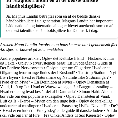
Er Magnus Landin en af de bedste danske
håndboldspillere?
Ja, Magnus Landin betragtes som en af de bedste danske
håndboldspillere i sin generation. Magnus Landin har imponeret
både nationalt og internationalt og er blevet anerkendt som en af
de mest talentfulde håndboldspillere fra Danmark i dag.
Artiklen Magn Landin Jacobsen og hans kæreste har i gennemsnit fået
4.6
stjerner baseret på
26
anmeldelser
Andre populære artikler:
Oplev det Keltiske Irland – Historie, Kultur
og Fakta
•
Oplev Nervesystemets Magi: En Dybdegående Guide til
Det Perifere Nervesystem
•
Oplysninger om Oligarker: Hvad er en
Oligark og hvor mange findes der i Rusland?
•
Taastrup Station – Nyt
Liv i Byen
•
Hvad er Naturalisme og Naturalistiske Strømninger?
•
Hvad er en Myte? – En Definition af Myter
•
Oplev Densiteten af
Vand, Luft og Is
•
Hvad er Warszawapagten?
•
Baggrundsstråling –
Hvad er det og hvad består det af i Danmark?
•
Simon Hald: Alt du
bør vide om den populære skuespiller
•
Oplev Densiteten af Vand,
Luft og Is
•
Ikaros – Myten om den unge helt
•
Oplev de forskellige
underarter af muslinger
•
Hvad er en Parasit og Hvilke Navne Har De?
•
Hvad er en luder? – En dybdegående guide til danske ludere
•
Alt du
skal vide om Far til Fire – Fra Onkel Anders til Søs Kæreste!
•
Oplev