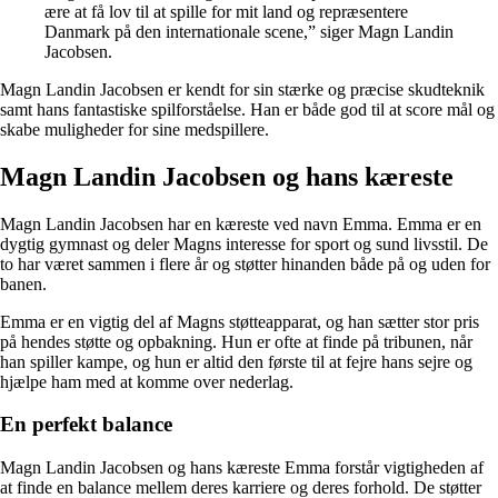
ære at få lov til at spille for mit land og repræsentere
Danmark på den internationale scene,” siger Magn Landin
Jacobsen.
Magn Landin Jacobsen er kendt for sin stærke og præcise skudteknik
samt hans fantastiske spilforståelse. Han er både god til at score mål og
skabe muligheder for sine medspillere.
Magn Landin Jacobsen og hans kæreste
Magn Landin Jacobsen har en kæreste ved navn Emma. Emma er en
dygtig gymnast og deler Magns interesse for sport og sund livsstil. De
to har været sammen i flere år og støtter hinanden både på og uden for
banen.
Emma er en vigtig del af Magns støtteapparat, og han sætter stor pris
på hendes støtte og opbakning. Hun er ofte at finde på tribunen, når
han spiller kampe, og hun er altid den første til at fejre hans sejre og
hjælpe ham med at komme over nederlag.
En perfekt balance
Magn Landin Jacobsen og hans kæreste Emma forstår vigtigheden af
at finde en balance mellem deres karriere og deres forhold. De støtter