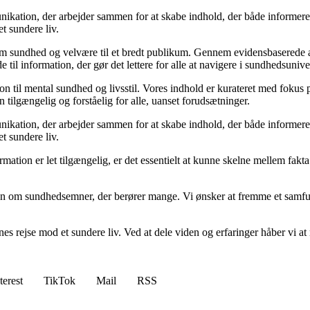
kation, der arbejder sammen for at skabe indhold, der både informerer 
et sundere liv.
m sundhed og velvære til et bredt publikum. Gennem evidensbaserede arti
 til information, der gør det lettere for alle at navigere i sundhedsunive
til mental sundhed og livsstil. Vores indhold er kurateret med fokus på 
 tilgængelig og forståelig for alle, uanset forudsætninger.
kation, der arbejder sammen for at skabe indhold, der både informerer 
et sundere liv.
nformation er let tilgængelig, er det essentielt at kunne skelne mellem fa
ion om sundhedsemner, der berører mange. Vi ønsker at fremme et samfun
s rejse mod et sundere liv. Ved at dele viden og erfaringer håber vi at mo
terest
TikTok
Mail
RSS