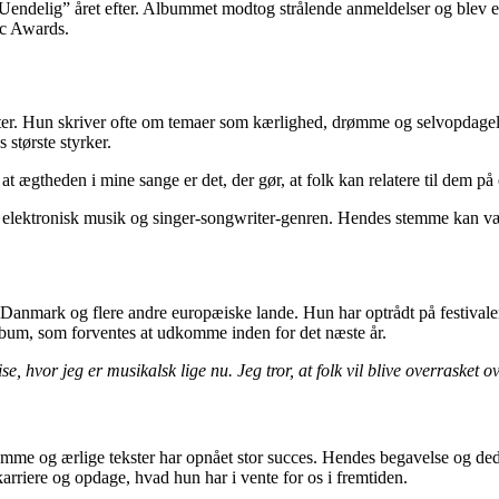
delig” året efter. Albummet modtog strålende anmeldelser og blev en 
ic Awards.
er. Hun skriver ofte om temaer som kærlighed, drømme og selvopdagelse
 største styrker.
, at ægtheden i mine sange er det, der gør, at folk kan relatere til dem p
 elektronisk musik og singer-songwriter-genren. Hendes stemme kan vær
 Danmark og flere andre europæiske lande. Hun har optrådt på festivale
 album, som forventes at udkomme inden for det næste år.
 hvor jeg er musikalsk lige nu. Jeg tror, at folk vil blive overrasket o
temme og ærlige tekster har opnået stor succes. Hendes begavelse og dedi
arriere og opdage, hvad hun har i vente for os i fremtiden.