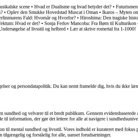
usikalske scene
•
Hvad er Dualisme og hvad betyder det?
•
Futurismen
n?
•
Oplev den Smukke Hovedstad Muscat i Oman
•
Ikaros – Myten om
rlinmurens Fald: Hvornår og Hvorfor?
•
Hiroshima: Den tragiske his
ektum: Hvad er det?
•
Sonja Ferlov Mancoba: Fra Børn til Kulturikon
ndersøgelse af livsstil og helbred
•
Lær at skrive romertal fra 1-1000!
ngelser og persondatapolitik. Du kan nemt framelde dig, hvis du ikke læ
m sundhed og velvære til et bredt publikum. Gennem evidensbaserede arti
 til information, der gør det lettere for alle at navigere i sundhedsunive
til mental sundhed og livsstil. Vores indhold er kurateret med fokus på 
 tilgængelig og forståelig for alle, uanset forudsætninger.