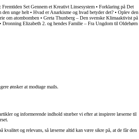
: Fremtiden Set Gennem et Kreativt Linsesystem
•
Forklaring på Det
 den unge helt
•
Hvad er Anarkisme og hvad betyder det?
•
Oplev den
torie om atombomben
•
Greta Thunberg – Den svenske Klimaaktivist på
•
Dronning Elizabeth 2. og hendes Familie – Fra Ungdom til Oldebørn
ngere ønsker at modtage mails.
kler og informerende indhold stræber vi efter at inspirere læserne til
rset.
kvalitet og relevans, så læserne altid kan være sikre på, at de får den