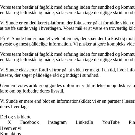
Vores team består af fagfolk med erfaring inden for sundhed og kommuni
en klar og letforståelig måde, så læserne kan tage de rigtige skridt mod 
Vi Sunde er en dedikeret platform, der fokuserer på at formidle viden o
at træffe sunde valg i hverdagen. Vores mål er at være en troværdig kilde
På Vi Sunde finder man et væld af emner, der spænder fra kost og motion 
nyeste og mest pålidelige information. Vi ønsker at gøre kompleks viden
Vores team består af fagfolk med erfaring inden for sundhed og kommuni
en klar og letforståelig måde, så læserne kan tage de rigtige skridt mod 
Vi Sunde eksisterer, fordi vi tror på, at viden er magt. I en tid, hvor i
læsere, der søger pålidelige råd og indsigt i sundhed.
Gennem vores artikler og guides opfordrer vi til refleksion og diskuss
lære om og forbedre deres livsstil.
Vi Sunde er mere end blot en informationskilde; vi er en partner i læserne
deres hverdag.
Del og vis hjerte
X
Facebook
Instagram
LinkedIn
YouTube
Pin
Hvem er vi
Kontakt os