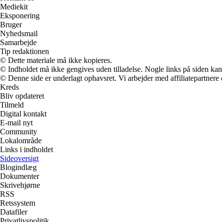
Mediekit
Eksponering
Bruger
Nyhedsmail
Samarbejde
Tip redaktionen
© Dette materiale må ikke kopieres.
© Indholdet må ikke gengives uden tilladelse. Nogle links på siden ka
© Denne side er underlagt ophavsret. Vi arbejder med affiliatepartnere 
Kreds
Bliv opdateret
Tilmeld
Digital kontakt
E-mail nyt
Community
Lokalområde
Links i indholdet
Sideoversigt
Blogindlæg
Dokumenter
Skrivehjørne
RSS
Retssystem
Datafiler
Privatlivspolitik