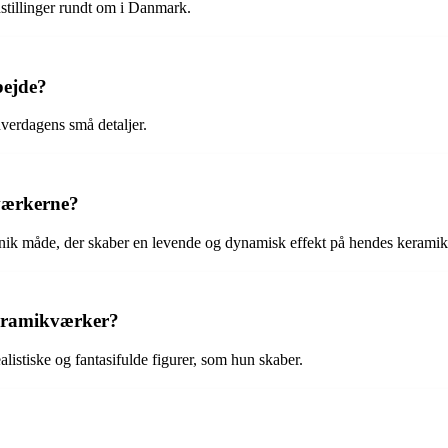
dstillinger rundt om i Danmark.
bejde?
hverdagens små detaljer.
kværkerne?
nik måde, der skaber en levende og dynamisk effekt på hendes kerami
keramikværker?
listiske og fantasifulde figurer, som hun skaber.