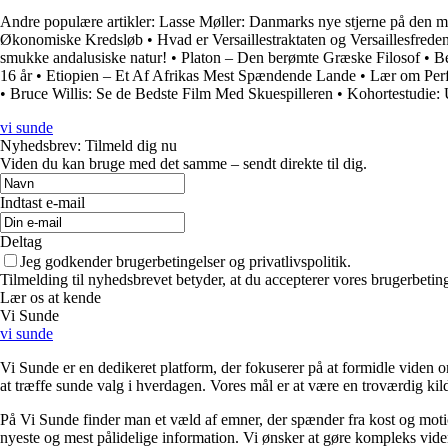
Andre populære artikler:
Lasse Møller: Danmarks nye stjerne på den m
Økonomiske Kredsløb
•
Hvad er Versaillestraktaten og Versaillesfrede
smukke andalusiske natur!
•
Platon – Den berømte Græske Filosof
•
Be
16 år
•
Etiopien – Et Af Afrikas Mest Spændende Lande
•
Lær om Perf
•
Bruce Willis: Se de Bedste Film Med Skuespilleren
•
Kohortestudie: U
vi sunde
Nyhedsbrev: Tilmeld dig nu
Viden du kan bruge med det samme – sendt direkte til dig.
Indtast e-mail
Deltag
Jeg godkender brugerbetingelser og privatlivspolitik.
Tilmelding til nyhedsbrevet betyder, at du accepterer vores brugerbeti
Lær os at kende
Vi Sunde
vi sunde
Vi Sunde er en dedikeret platform, der fokuserer på at formidle viden o
at træffe sunde valg i hverdagen. Vores mål er at være en troværdig kilde
På Vi Sunde finder man et væld af emner, der spænder fra kost og motion 
nyeste og mest pålidelige information. Vi ønsker at gøre kompleks viden