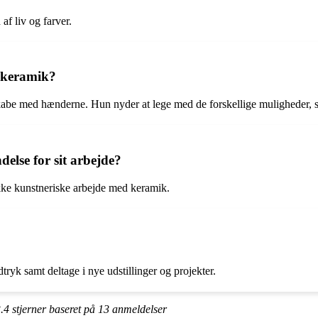
af liv og farver.
d keramik?
g skabe med hænderne. Hun nyder at lege med de forskellige muligheder
else for sit arbejde?
ikke kunstneriske arbejde med keramik.
tryk samt deltage i nye udstillinger og projekter.
.4
stjerner baseret på
13
anmeldelser