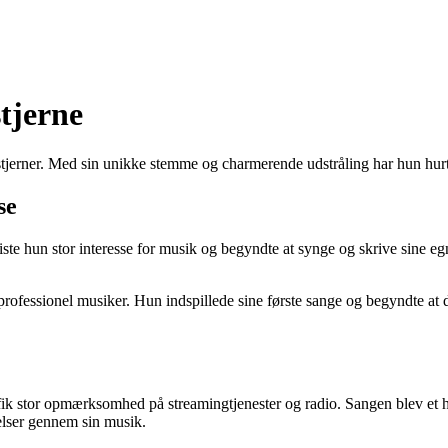
tjerne
erner. Med sin unikke stemme og charmerende udstråling har hun hurtig
se
te hun stor interesse for musik og begyndte at synge og skrive sine eg
 professionel musiker. Hun indspillede sine første sange og begyndte a
tor opmærksomhed på streamingtjenester og radio. Sangen blev et hit o
elser gennem sin musik.