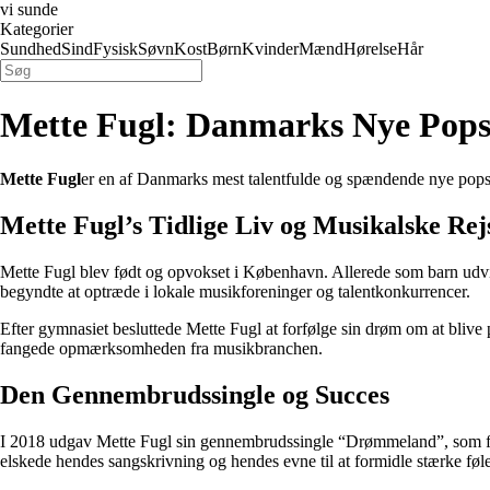
vi sunde
Kategorier
Sundhed
Sind
Fysisk
Søvn
Kost
Børn
Kvinder
Mænd
Hørelse
Hår
Mette Fugl: Danmarks Nye Pops
Mette Fugl
er en af Danmarks mest talentfulde og spændende nye popstj
Mette Fugl’s Tidlige Liv og Musikalske Rej
Mette Fugl blev født og opvokset i København. Allerede som barn udvis
begyndte at optræde i lokale musikforeninger og talentkonkurrencer.
Efter gymnasiet besluttede Mette Fugl at forfølge sin drøm om at blive
fangede opmærksomheden fra musikbranchen.
Den Gennembrudssingle og Succes
I 2018 udgav Mette Fugl sin gennembrudssingle “Drømmeland”, som fik s
elskede hendes sangskrivning og hendes evne til at formidle stærke føl