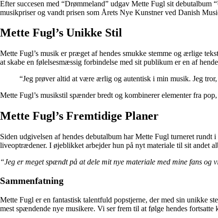
Efter succesen med “Drømmeland” udgav Mette Fugl sit debutalbum “Uen
musikpriser og vandt prisen som Årets Nye Kunstner ved Danish Mus
Mette Fugl’s Unikke Stil
Mette Fugl’s musik er præget af hendes smukke stemme og ærlige tekst
at skabe en følelsesmæssig forbindelse med sit publikum er en af hendes
“Jeg prøver altid at være ærlig og autentisk i min musik. Jeg tror
Mette Fugl’s musikstil spænder bredt og kombinerer elementer fra pop,
Mette Fugl’s Fremtidige Planer
Siden udgivelsen af hendes debutalbum har Mette Fugl turneret rundt i
liveoptrædener. I øjeblikket arbejder hun på nyt materiale til sit andet
“Jeg er meget spændt på at dele mit nye materiale med mine fans og vise,
Sammenfatning
Mette Fugl er en fantastisk talentfuld popstjerne, der med sin unikke s
mest spændende nye musikere. Vi ser frem til at følge hendes fortsatte k