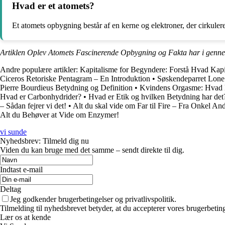
Hvad er et atomets?
Et atomets opbygning består af en kerne og elektroner, der cirkuler
Artiklen Oplev Atomets Fascinerende Opbygning og Fakta har i genne
Andre populære artikler:
Kapitalisme for Begyndere: Forstå Hvad Kap
Ciceros Retoriske Pentagram – En Introduktion
•
Søskendeparret Lone
Pierre Bourdieus Betydning og Definition
•
Kvindens Orgasme: Hvad 
Hvad er Carbonhydrider?
•
Hvad er Etik og hvilken Betydning har det
– Sådan fejrer vi det!
•
Alt du skal vide om Far til Fire – Fra Onkel And
Alt du Behøver at Vide om Enzymer!
vi sunde
Nyhedsbrev: Tilmeld dig nu
Viden du kan bruge med det samme – sendt direkte til dig.
Indtast e-mail
Deltag
Jeg godkender brugerbetingelser og privatlivspolitik.
Tilmelding til nyhedsbrevet betyder, at du accepterer vores brugerbeti
Lær os at kende