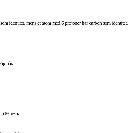
som identitet, mens et atom med 6 protoner har carbon som identitet.
ig hår.
 om kernen.