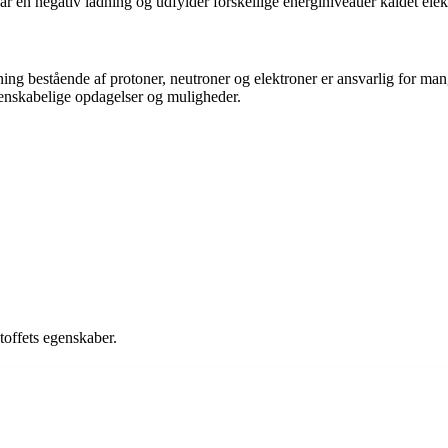
ar en negativ ladning og udfylder forskellige energiniveauer kaldet elekt
ng bestående af protoner, neutroner og elektroner er ansvarlig for man
denskabelige opdagelser og muligheder.
toffets egenskaber.