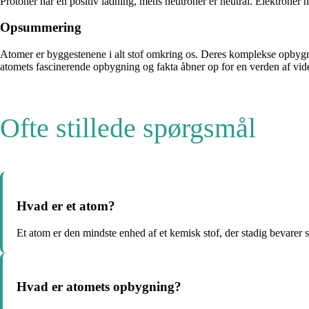
Protoner har en positiv ladning, mens neutroner er neutral. Elektroner h
Opsummering
Atomer er byggestenene i alt stof omkring os. Deres komplekse opbygni
atomets fascinerende opbygning og fakta åbner op for en verden af vi
Ofte stillede spørgsmål
Hvad er et atom?
Et atom er den mindste enhed af et kemisk stof, der stadig bevarer s
Hvad er atomets opbygning?