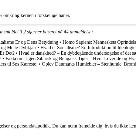
er omkring kernen i forskellige baner.
msnit fået
3.2
stjerner baseret på
44
anmeldelser
italisme Er og Dens Betydning
•
Homo Sapiens: Menneskets Oprindels
 og Mette Dybkjær
•
Hvad er Socialisme? En Introduktion til Ideolog
Er Det?
•
Hvad er danskhed? – En dybdegående undersøgelse af det sæ
?
•
Fakta om Tiger: Sibirisk og Bengalsk Tiger – Hvor Lever de og Hva
ers til Søs Kæreste!
•
Oplev Danmarks Humlebier – Stenhumle, Bromb
ngelser og persondatapolitik. Du kan nemt framelde dig, hvis du ikke læ