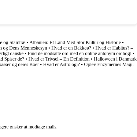
e og Stamtræ
•
Albanien: Et Land Med Stor Kultur og Historie
•
ien og Dens Menneskesyn
•
Hvad er en Bakkeø?
•
Hvad er Habitus? –
rligt danske
•
Find de modsatte ord med en online antonym ordbog!
•
d Spiser de?
•
Hvad er Trivsel – En Definition
•
Halloween i Danmark
asser og deres Boer
•
Hvad er Astrologi?
•
Oplev Enzymernes Magi:
ngere ønsker at modtage mails.