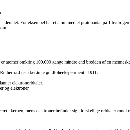
n
 identitet. For eksempel har et atom med et protonantal på 1 hydrogen 
atom.
elt er atomer omkring 100.000 gange mindre end bredden af en menneskel
Rutherford i sin berømte guldfolieeksperiment i 1911.
.
anner elektronorbitaler.
er og elektroner.
ret i kernen, mens elektroner befinder sig i forskellige orbitaler rundt