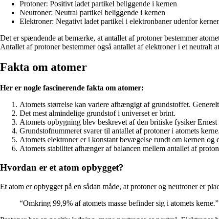
Protoner: Positivt ladet partikel beliggende i kernen
Neutroner: Neutral partikel beliggende i kernen
Elektroner: Negativt ladet partikel i elektronbaner udenfor kerne
Det er spændende at bemærke, at antallet af protoner bestemmer atomets
Antallet af protoner bestemmer også antallet af elektroner i et neutralt 
Fakta om atomer
Her er nogle fascinerende fakta om atomer:
Atomets størrelse kan variere afhængigt af grundstoffet. Gener
Det mest almindelige grundstof i universet er brint.
Atomets opbygning blev beskrevet af den britiske fysiker Ernest 
Grundstofnummeret svarer til antallet af protoner i atomets kerne
Atomets elektroner er i konstant bevægelse rundt om kernen og d
Atomets stabilitet afhænger af balancen mellem antallet af proton
Hvordan er et atom opbygget?
Et atom er opbygget på en sådan måde, at protoner og neutroner er place
“Omkring 99,9% af atomets masse befinder sig i atomets kerne.”