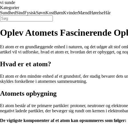
vi sunde
Kategorier
Sundhed
Sind
Fysisk
Søvn
Kost
Børn
Kvinder
Mænd
Hørelse
Hår
Oplev Atomets Fascinerende Op
Et atom er en grundlæggende enhed i naturen, og det udgør alt stof omkr
artikel vil vi udforske, hvad et atom er, hvordan det er opbygget, og 
Hvad er et atom?
Et atom er den mindste enhed af et grundstof, der stadig bevarer dets 
skyldes forskellene i atomernes sammensætning.
Atomets opbygning
Et atom består af tre primære partikler: protoner, neutroner og elektron
negativt ladede partikler, der bevæger sig rundt om kernen i elektronba
De vigtigste komponenter af et atom kan opsummeres som følger: