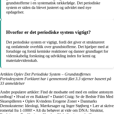
grundstofferne i en systematisk rækkefølge. Det periodiske
system er siden da blevet justeret og udvidet med nye
opdagelser.
Hvorfor er det periodiske system vigtigt?
Det periodiske system er vigtigt, fordi det giver et struktureret
og omfattende overblik over grundstofferne. Det hjælper med at
forudsige og forstå kemiske reaktioner og danner grundlaget for
videnskabelig forskning og udvikling inden for kemi og
materialevidenskab.
Artiklen Oplev Det Periodiske System – Grundstoffernes
Periodesystem Forklaret har i gennemsnit fået
3.3
stjerner baseret på
33
anmeldelser
Andre populære artikler:
Find de modsatte ord med en online antonym
ordbog!
•
Hvad er en Bakkeø?
•
Daniel Craig: Se de Bedste Film Med
Skuespilleren
•
Oplev Kvindens Erogene Zoner
•
Danmarks
Demokraterne: Ideologi, Mærkesager og Inger Støjberg
•
Lær at skrive
romertal fra 1-1000!
•
Alt du behøver at vide om DNA: Struktur,