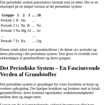
Det periodiske system præsenteres normalt som en tabel. Her er en
eksempel på en simpel version af det periodiske system:
Gruppe
1
2
3
…
18
Periode 1
H
He
…
Periode 2
Li
Be
B
…
Ne
Periode 3
Na
Mg
Al
…
Ar
…
…
Periode 7
Fr
Ra
…
Og
Denne enkle tabel viser grundstofferne i de første syv perioder og
deres placering i det periodiske system. Den giver et overblik over
rækkefølgen af grundstofferne og deres grupper.
Det Periodiske System – En Fascinerende
Verden af Grundstoffer
Det periodiske system er grundlaget for vores forståelse af kemi og
verdens opbygning. Det hjælper kemikere og forskere med at forstå
grundstofferne, deres kemiske egenskaber, reaktionsmuligheder
mellem dem og meget mere.
Uanset om du er kemistuderende, videnskabsentusiast eller bare