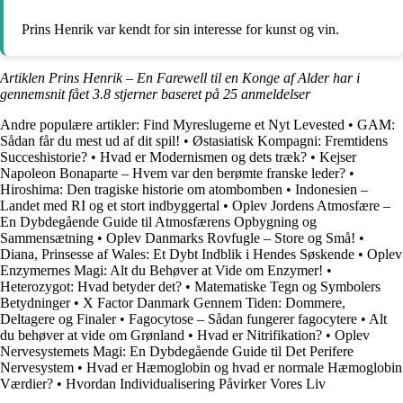
Prins Henrik var kendt for sin interesse for kunst og vin.
Artiklen Prins Henrik – En Farewell til en Konge af Alder har i
gennemsnit fået
3.8
stjerner baseret på
25
anmeldelser
Andre populære artikler:
Find Myreslugerne et Nyt Levested
•
GAM:
Sådan får du mest ud af dit spil!
•
Østasiatisk Kompagni: Fremtidens
Succeshistorie?
•
Hvad er Modernismen og dets træk?
•
Kejser
Napoleon Bonaparte – Hvem var den berømte franske leder?
•
Hiroshima: Den tragiske historie om atombomben
•
Indonesien –
Landet med RI og et stort indbyggertal
•
Oplev Jordens Atmosfære –
En Dybdegående Guide til Atmosfærens Opbygning og
Sammensætning
•
Oplev Danmarks Rovfugle – Store og Små!
•
Diana, Prinsesse af Wales: Et Dybt Indblik i Hendes Søskende
•
Oplev
Enzymernes Magi: Alt du Behøver at Vide om Enzymer!
•
Heterozygot: Hvad betyder det?
•
Matematiske Tegn og Symbolers
Betydninger
•
X Factor Danmark Gennem Tiden: Dommere,
Deltagere og Finaler
•
Fagocytose – Sådan fungerer fagocytere
•
Alt
du behøver at vide om Grønland
•
Hvad er Nitrifikation?
•
Oplev
Nervesystemets Magi: En Dybdegående Guide til Det Perifere
Nervesystem
•
Hvad er Hæmoglobin og hvad er normale Hæmoglobin
Værdier?
•
Hvordan Individualisering Påvirker Vores Liv