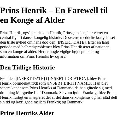
Prins Henrik – En Farewell til
en Konge af Alder
Prins Henrik, også kendt som Henrik, Prinsgemalen, har været en
central figur i dansk kongelig historie. Desværre meddelte kongehuset
den triste nyhed om hans død den [INSERT DATE]. Efter en lang
periode med helbredsproblemer blev Prins Henrik æret af nationen
som en konge af alder. Her er nogle vigtige højdepunkter og
information om Prins Henriks liv og arv.
Den Tidlige Historie
Født den [INSERT DATE] i [INSERT LOCATION], blev Prins
Henrik oprindeligt født som [INSERT BIRTH NAME]. Han blev
senere kendt som Prins Henriks af Danmark, da han giftede sig med
dronning Margrethe II af Danmark. Selvom født i Frankrig, blev Prins
Henrik hurtigt en integreret del af det danske kongehus og har altid delt
sin tid og kærlighed mellem Frankrig og Danmark.
Prins Henriks Alder