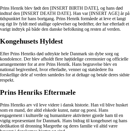
Prins Henrik blev født den [INSERT BIRTH DATE], og hans død
indtraf den [INSERT DEATH DATE]. Han var [INSERT AGE] år på
tidspunktet for hans bortgang. Prins Henrik formåede at leve et langt
og rigt liv fyldt med utallige oplevelser og bedrifter, der har efterladt et
varigt indtryk på både den danske befolkning og resten af ​​verden.
Kongehusets Hyldest
Efter Prins Henriks død udtrykte hele Danmark sin dybe sorg og
kondolence. Der blev afholdt flere højtidelige ceremonier og officielle
arrangementer for at ære Prins Henrik. Hans begravelse blev en
national begivenhed, hvor efterladte, venner og statsledere fra
forskellige dele af verden samledes for at deltage og betale deres sidste
respekt.
Prins Henriks Eftermæle
Prins Henriks arv vil leve videre i dansk historie. Han vil blive husket
som en mand, der altid elskede kunst, natur og poesi. Hans
engagement i kulturelle og humanitære aktiviteter gjorde ham til en
vigtig repræsentant for Danmark. Hans bidrag til kongehuset og hans
dedikation til dronning Margrethe og deres familie vil altid være