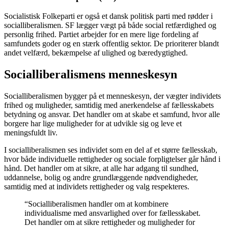
Socialistisk Folkeparti er også et dansk politisk parti med rødder i
socialliberalismen. SF lægger vægt på både social retfærdighed og
personlig frihed. Partiet arbejder for en mere lige fordeling af
samfundets goder og en stærk offentlig sektor. De prioriterer blandt
andet velfærd, bekæmpelse af ulighed og bæredygtighed.
Socialliberalismens menneskesyn
Socialliberalismen bygger på et menneskesyn, der vægter individets
frihed og muligheder, samtidig med anerkendelse af fællesskabets
betydning og ansvar. Det handler om at skabe et samfund, hvor alle
borgere har lige muligheder for at udvikle sig og leve et
meningsfuldt liv.
I socialliberalismen ses individet som en del af et større fællesskab,
hvor både individuelle rettigheder og sociale forpligtelser går hånd i
hånd. Det handler om at sikre, at alle har adgang til sundhed,
uddannelse, bolig og andre grundlæggende nødvendigheder,
samtidig med at individets rettigheder og valg respekteres.
“Socialliberalismen handler om at kombinere
individualisme med ansvarlighed over for fællesskabet.
Det handler om at sikre rettigheder og muligheder for