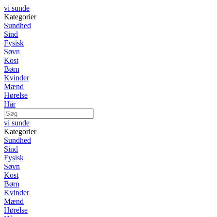
vi sunde
Kategorier
Sundhed
Sind
Fysisk
Søvn
Kost
Børn
Kvinder
Mænd
Hørelse
Hår
vi sunde
Kategorier
Sundhed
Sind
Fysisk
Søvn
Kost
Børn
Kvinder
Mænd
Hørelse