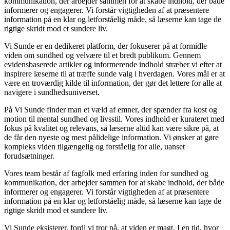
kommunikation, der arbejder sammen for at skabe indhold, der både
informerer og engagerer. Vi forstår vigtigheden af at præsentere
information på en klar og letforståelig måde, så læserne kan tage de
rigtige skridt mod et sundere liv.
Vi Sunde er en dedikeret platform, der fokuserer på at formidle
viden om sundhed og velvære til et bredt publikum. Gennem
evidensbaserede artikler og informerende indhold stræber vi efter at
inspirere læserne til at træffe sunde valg i hverdagen. Vores mål er at
være en troværdig kilde til information, der gør det lettere for alle at
navigere i sundhedsuniverset.
På Vi Sunde finder man et væld af emner, der spænder fra kost og
motion til mental sundhed og livsstil. Vores indhold er kurateret med
fokus på kvalitet og relevans, så læserne altid kan være sikre på, at
de får den nyeste og mest pålidelige information. Vi ønsker at gøre
kompleks viden tilgængelig og forståelig for alle, uanset
forudsætninger.
Vores team består af fagfolk med erfaring inden for sundhed og
kommunikation, der arbejder sammen for at skabe indhold, der både
informerer og engagerer. Vi forstår vigtigheden af at præsentere
information på en klar og letforståelig måde, så læserne kan tage de
rigtige skridt mod et sundere liv.
Vi Sunde eksisterer, fordi vi tror på, at viden er magt. I en tid, hvor