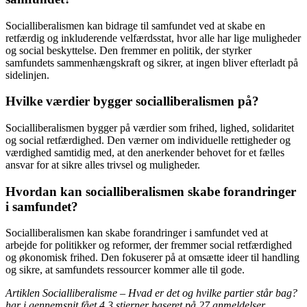
Socialliberalismen kan bidrage til samfundet ved at skabe en
retfærdig og inkluderende velfærdsstat, hvor alle har lige muligheder
og social beskyttelse. Den fremmer en politik, der styrker
samfundets sammenhængskraft og sikrer, at ingen bliver efterladt på
sidelinjen.
Hvilke værdier bygger socialliberalismen på?
Socialliberalismen bygger på værdier som frihed, lighed, solidaritet
og social retfærdighed. Den værner om individuelle rettigheder og
værdighed samtidig med, at den anerkender behovet for et fælles
ansvar for at sikre alles trivsel og muligheder.
Hvordan kan socialliberalismen skabe forandringer
i samfundet?
Socialliberalismen kan skabe forandringer i samfundet ved at
arbejde for politikker og reformer, der fremmer social retfærdighed
og økonomisk frihed. Den fokuserer på at omsætte ideer til handling
og sikre, at samfundets ressourcer kommer alle til gode.
Artiklen Socialliberalisme – Hvad er det og hvilke partier står bag?
har i gennemsnit fået
4.3
stjerner baseret på
27
anmeldelser