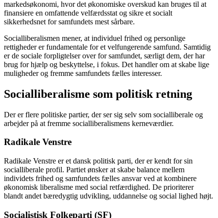
markedsøkonomi, hvor det økonomiske overskud kan bruges til at
finansiere en omfattende velfærdsstat og sikre et socialt
sikkerhedsnet for samfundets mest sårbare.
Socialliberalismen mener, at individuel frihed og personlige
rettigheder er fundamentale for et velfungerende samfund. Samtidig
er de sociale forpligtelser over for samfundet, særligt dem, der har
brug for hjælp og beskyttelse, i fokus. Det handler om at skabe lige
muligheder og fremme samfundets fælles interesser.
Socialliberalisme som politisk retning
Der er flere politiske partier, der ser sig selv som socialliberale og
arbejder på at fremme socialliberalismens kerneværdier.
Radikale Venstre
Radikale Venstre er et dansk politisk parti, der er kendt for sin
socialliberale profil. Partiet ønsker at skabe balance mellem
individets frihed og samfundets fælles ansvar ved at kombinere
økonomisk liberalisme med social retfærdighed. De prioriterer
blandt andet bæredygtig udvikling, uddannelse og social lighed højt.
Socialistisk Folkeparti (SF)