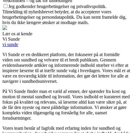
Velkommen – og tak for tilmeldingen
Jeg godkender brugerbetingelser og privatlivspolitik.
Tilmelding til nyhedsbrevet betyder, at du accepterer vores
brugerbetingelser og persondatapolitik. Du kan nemt framelde dig,
hvis du ikke længere ønsker at modtage mails.
Lær os at kende
Vi Sunde
vi sunde
Vi Sunde er en dedikeret platform, der fokuserer på at formidle
viden om sundhed og velvære til et bredt publikum. Gennem
evidensbaserede artikler og informerende indhold stræber vi efter at
inspirere læserne til at træffe sunde valg i hverdagen. Vores mål er at
være en troværdig kilde til information, der gør det lettere for alle at
navigere i sundhedsuniverset.
På Vi Sunde finder man et væld af emner, der spænder fra kost og
motion til mental sundhed og livsstil. Vores indhold er kurateret med
fokus på kvalitet og relevans, så læserne altid kan være sikre på, at
de får den nyeste og mest pålidelige information. Vi ønsker at gøre
kompleks viden tilgængelig og forståelig for alle, uanset
forudsætninger.
Vores team består af fagfolk med erfaring inden for sundhed og