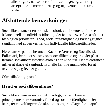
alle borgere, uanset deres forudsætninger, og samtidig
arbejde for en mere retfærdig og lige verden.” – Ukendt
kilde
Afsluttende bemærkninger
Socialliberalisme er en politisk ideologi, der forsøger at finde en
balance mellem individets frihed og det fælles ansvar for samfundet.
Ideologien prioriterer lighed, social retfærdighed og bæredygtighed,
samtidig med at den værner om individuelle frihedsrettigheder.
Flere danske partier, herunder Radikale Venstre og Socialistisk
Folkeparti, betragter sig selv som socialliberale og arbejder på at
fremme socialliberalismens værdier i dansk politik. Det overordnede
mål er at skabe et samfund, hvor alle har lige muligheder for at
udvikle sig og leve et godt liv.
Ofte stillede spørgsmål
Hvad er socialliberalisme?
Socialliberalisme er en politisk ideologi, der kombinerer
principperne om økonomisk frihed og social retfærdighed. Den
betragter en velfungerende økonomi som grundlaget for at opnå