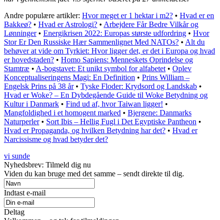
Andre populære artikler:
Hvor meget er 1 hektar i m2?
•
Hvad er en
Bakkeø?
•
Hvad er Astrologi?
•
Arbejdere Får Bedre Vilkår og
Lønninger
•
Energikrisen 2022: Europas største udfordring
•
Hvor
Stor Er Den Russiske Hær Sammenlignet Med NATOs?
•
Alt du
behøver at vide om Tyrkiet: Hvor ligger det, er det i Europa og hvad
er hovedstaden?
•
Homo Sapiens: Menneskets Oprindelse og
Stamtræ
•
A-bogstavet: Et unikt symbol for alfabetet
•
Oplev
Konceptualiseringens Magi: En Definition
•
Prins William –
Engelsk Prins på 38 år
•
Tyske Floder: Krydsord og Landskab
•
Hvad er Woke? – En Dybdegående Guide til Woke Betydning og
Kultur i Danmark
•
Find ud af, hvor Taiwan ligger!
•
Mangfoldighed i et homogent marked
•
Bjergene: Danmarks
Naturperler
•
Sort Ibis – Hellig Fugl i Det Egyptiske Pantheon
•
Hvad er Propaganda, og hvilken Betydning har det?
•
Hvad er
Narcissisme og hvad betyder det?
vi sunde
Nyhedsbrev: Tilmeld dig nu
Viden du kan bruge med det samme – sendt direkte til dig.
Indtast e-mail
Deltag