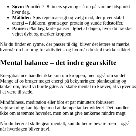
Søvn:
Prioritér 7–8 timers søvn og stå op på samme tidspunkt
hver dag.
Måltider:
Spis regelmæssigt og vælg mad, der giver stabil
energi – fuldkorn, grøntsager, protein og sunde fedtstoffer.
Pauser:
Planlæg korte pauser i løbet af dagen, hvor du trækker
vejret dybt og mærker kroppen.
Når du finder en rytme, der passer til dig, bliver det lettere at mærke,
hvornår du har brug for aktivitet – og hvornår du skal trække stikket.
Mental balance – det indre gearskifte
Energibalance handler ikke kun om kroppen, men også om sindet.
Mange af os bruger meget energi på bekymringer, planlægning og
tanker om, hvad vi burde gøre. At skabe mental ro kræver, at vi øver os
i at være til stede.
Mindfulness, meditation eller blot et par minutters fokuseret
vejrtrækning kan hjælpe med at dæmpe tankemylderet. Det handler
ikke om at tømme hovedet, men om at give tankerne mindre magt.
Når du lærer at skifte gear mentalt, kan du bedre bevare roen – også
når hverdagen bliver travl.