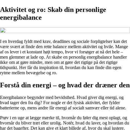
Aktivitet og ro: Skab din personlige
energibalance
I en hverdag fyldt med krav, deadlines og sociale forpligtelser kan det
være svært at finde den rette balance mellem aktivitet og hvile. Mange
af os lever i et konstant højt tempo, hvor vi forsøger at nå det hele –
men glemmer at lade op. At skabe en personlig energibalance handler
ikke om at gøre mindre, men om at gøre det rigtige på det rigtige
tidspunkt. Her får du inspiration til, hvordan du kan finde din egen
rytme mellem bevægelse og ro.
Forstå din energi – og hvad der dræner den
Energibalance begynder med bevidsthed. Hvad giver dig energi, og
hvad tager den fra dig? For nogle er det fysisk aktivitet, der fylder
batterierne op, mens andre får energi af socialt samvær eller tid alene.
Prøv i en uge at lægge mærke til, hvornår du føler dig mest oplagt, og
hvornår du bliver træt eller urolig. Notér, hvad du laver, og hvordan du
har det bagefter. Det kan give et klart billede af, hvor du skal justere.