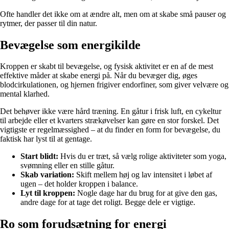
Ofte handler det ikke om at ændre alt, men om at skabe små pauser og
rytmer, der passer til din natur.
Bevægelse som energikilde
Kroppen er skabt til bevægelse, og fysisk aktivitet er en af de mest
effektive måder at skabe energi på. Når du bevæger dig, øges
blodcirkulationen, og hjernen frigiver endorfiner, som giver velvære og
mental klarhed.
Det behøver ikke være hård træning. En gåtur i frisk luft, en cykeltur
til arbejde eller et kvarters strækøvelser kan gøre en stor forskel. Det
vigtigste er regelmæssighed – at du finder en form for bevægelse, du
faktisk har lyst til at gentage.
Start blidt:
Hvis du er træt, så vælg rolige aktiviteter som yoga,
svømning eller en stille gåtur.
Skab variation:
Skift mellem høj og lav intensitet i løbet af
ugen – det holder kroppen i balance.
Lyt til kroppen:
Nogle dage har du brug for at give den gas,
andre dage for at tage det roligt. Begge dele er vigtige.
Ro som forudsætning for energi