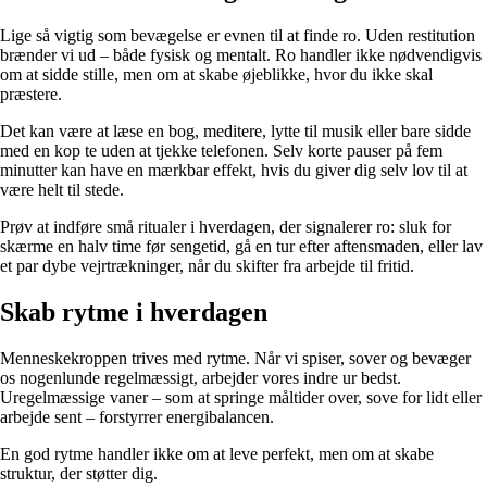
Lige så vigtig som bevægelse er evnen til at finde ro. Uden restitution
brænder vi ud – både fysisk og mentalt. Ro handler ikke nødvendigvis
om at sidde stille, men om at skabe øjeblikke, hvor du ikke skal
præstere.
Det kan være at læse en bog, meditere, lytte til musik eller bare sidde
med en kop te uden at tjekke telefonen. Selv korte pauser på fem
minutter kan have en mærkbar effekt, hvis du giver dig selv lov til at
være helt til stede.
Prøv at indføre små ritualer i hverdagen, der signalerer ro: sluk for
skærme en halv time før sengetid, gå en tur efter aftensmaden, eller lav
et par dybe vejrtrækninger, når du skifter fra arbejde til fritid.
Skab rytme i hverdagen
Menneskekroppen trives med rytme. Når vi spiser, sover og bevæger
os nogenlunde regelmæssigt, arbejder vores indre ur bedst.
Uregelmæssige vaner – som at springe måltider over, sove for lidt eller
arbejde sent – forstyrrer energibalancen.
En god rytme handler ikke om at leve perfekt, men om at skabe
struktur, der støtter dig.