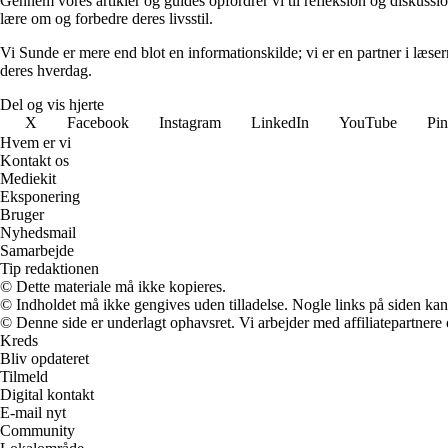
Gennem vores artikler og guides opfordrer vi til refleksion og diskuss
lære om og forbedre deres livsstil.
Vi Sunde er mere end blot en informationskilde; vi er en partner i læserne
deres hverdag.
Del og vis hjerte
X
Facebook
Instagram
LinkedIn
YouTube
Pin
Hvem er vi
Kontakt os
Mediekit
Eksponering
Bruger
Nyhedsmail
Samarbejde
Tip redaktionen
© Dette materiale må ikke kopieres.
© Indholdet må ikke gengives uden tilladelse. Nogle links på siden ka
© Denne side er underlagt ophavsret. Vi arbejder med affiliatepartnere 
Kreds
Bliv opdateret
Tilmeld
Digital kontakt
E-mail nyt
Community