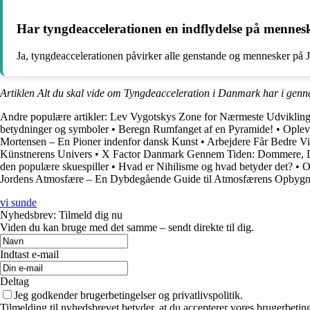
Har tyngdeaccelerationen en indflydelse på mennes
Ja, tyngdeaccelerationen påvirker alle genstande og mennesker på J
Artiklen Alt du skal vide om Tyngdeacceleration i Danmark har i genn
Andre populære artikler:
Lev Vygotskys Zone for Nærmeste Udvikling
betydninger og symboler
•
Beregn Rumfanget af en Pyramide!
•
Oplev
Mortensen – En Pioner indenfor dansk Kunst
•
Arbejdere Får Bedre Vi
Künstnerens Univers
•
X Factor Danmark Gennem Tiden: Dommere, De
den populære skuespiller
•
Hvad er Nihilisme og hvad betyder det?
•
O
Jordens Atmosfære – En Dybdegående Guide til Atmosfærens Opbyg
vi sunde
Nyhedsbrev: Tilmeld dig nu
Viden du kan bruge med det samme – sendt direkte til dig.
Indtast e-mail
Deltag
Jeg godkender brugerbetingelser og privatlivspolitik.
Tilmelding til nyhedsbrevet betyder, at du accepterer vores brugerbeti