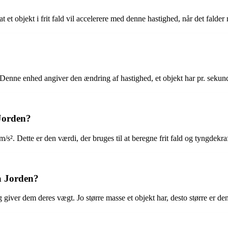
 et objekt i frit fald vil accelerere med denne hastighed, når det fald
Denne enhed angiver den ændring af hastighed, et objekt har pr. sekund, 
 Jorden?
². Dette er den værdi, der bruges til at beregne frit fald og tyngdekraf
å Jorden?
iver dem deres vægt. Jo større masse et objekt har, desto større er den