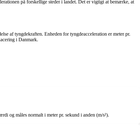
ationen på forskellige steder i landet. Det er vigtigt at bemærke, at
else af tyngdekraften. Enheden for tyngdeacceleration er meter pr.
placering i Danmark.
rdi og måles normalt i meter pr. sekund i anden (m/s²).