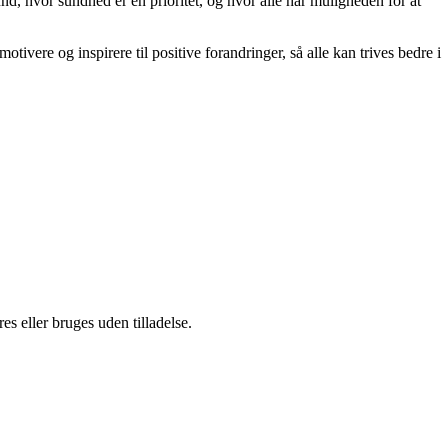
d, hvor sundhed er en prioritet, og hvor alle har muligheden for at
tivere og inspirere til positive forandringer, så alle kan trives bedre i
s eller bruges uden tilladelse.