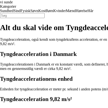
vi sunde
Kategorier
Sundhed
Sind
Fysisk
Søvn
Kost
Børn
Kvinder
Mænd
Hørelse
Hår
Alt du skal vide om Tyngdeacce
Tyngdeacceleration, også kendt som tyngdekraftens acceleration, er en 
9,82 m/s².
Tyngdeacceleration i Danmark
Tyngdeaccelerationen i Danmark er en konstant værdi, som definerer, hvo
men en gennemsnitlig værdi er cirka 9,82 m/s².
Tyngdeaccelerationens enhed
Enheden for tyngdeacceleration er meter pr. sekund i anden potens (m/s²
Tyngdeacceleration 9,82 m/s²