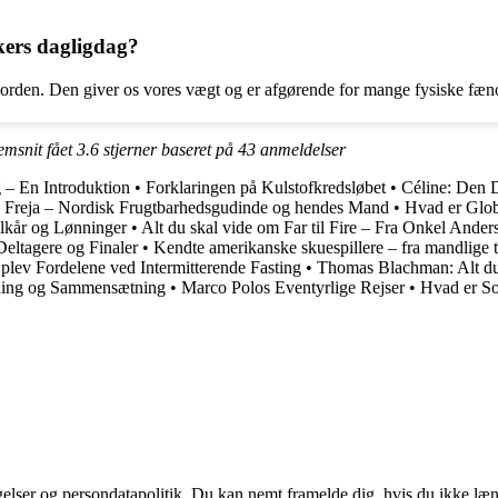
kers dagligdag?
orden. Den giver os vores vægt og er afgørende for mange fysiske fænom
emsnit fået
3.6
stjerner baseret på
43
anmeldelser
 – En Introduktion
•
Forklaringen på Kulstofkredsløbet
•
Céline: Den D
 Freja – Nordisk Frugtbarhedsgudinde og hendes Mand
•
Hvad er Globa
lkår og Lønninger
•
Alt du skal vide om Far til Fire – Fra Onkel Anders
ltagere og Finaler
•
Kendte amerikanske skuespillere – fra mandlige ti
plev Fordelene ved Intermitterende Fasting
•
Thomas Blachman: Alt du 
ning og Sammensætning
•
Marco Polos Eventyrlige Rejser
•
Hvad er So
ngelser og persondatapolitik. Du kan nemt framelde dig, hvis du ikke læ