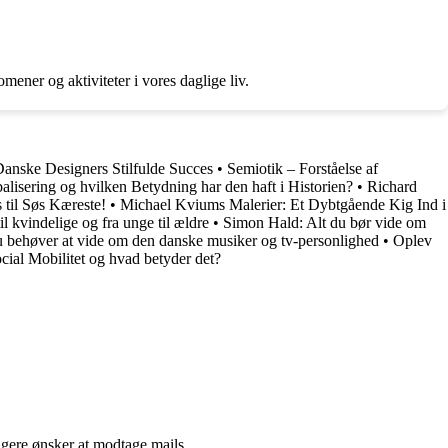
ener og aktiviteter i vores daglige liv.
anske Designers Stilfulde Succes
•
Semiotik – Forståelse af
lisering og hvilken Betydning har den haft i Historien?
•
Richard
 til Søs Kæreste!
•
Michael Kviums Malerier: Et Dybtgående Kig Ind i
l kvindelige og fra unge til ældre
•
Simon Hald: Alt du bør vide om
behøver at vide om den danske musiker og tv-personlighed
•
Oplev
cial Mobilitet og hvad betyder det?
ngere ønsker at modtage mails.