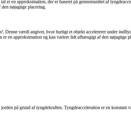
l er en approksimation, der er baseret på gennemsnittet af tyngdeacceler
 den nøjagtige placering.
. Denne værdi angiver, hvor hurtigt et objekt accelererer under indflyd
kun er en approksimation og kan variere lidt afhængigt af den nøjagtige 
jorden på grund af tyngdekraften. Tyngdeacceleration er en konstant væ