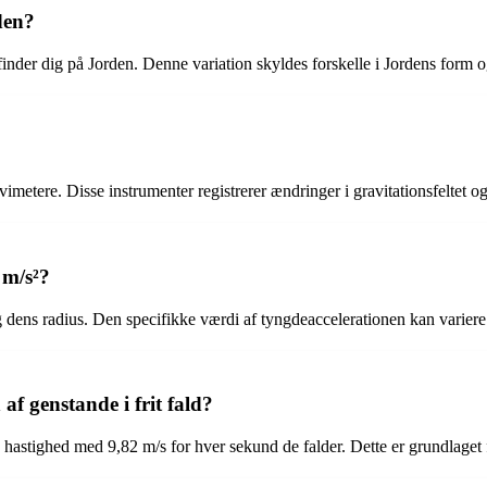
den?
finder dig på Jorden. Denne variation skyldes forskelle i Jordens form 
etere. Disse instrumenter registrerer ændringer i gravitationsfeltet og
 m/s²?
 dens radius. Den specifikke værdi af tyngdeaccelerationen kan variere 
f genstande i frit fald?
es hastighed med 9,82 m/s for hver sekund de falder. Dette er grundlag