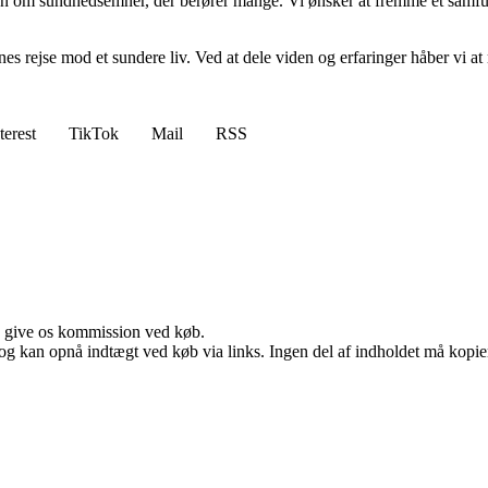
ion om sundhedsemner, der berører mange. Vi ønsker at fremme et samfun
s rejse mod et sundere liv. Ved at dele viden og erfaringer håber vi at mo
terest
TikTok
Mail
RSS
n give os kommission ved køb.
og kan opnå indtægt ved køb via links. Ingen del af indholdet må kopiere