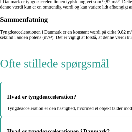
I Danmark er tyngdeaccelerationen typisk angivet som 9,82 m/s². Dette ta
denne værdi kun er en omtrentlig værdi og kan variere lidt afhængigt af
Sammenfatning
Tyngdeaccelerationen i Danmark er en konstant værdi på cirka 9,82 m/s²
sekund i anden potens (m/s²). Det er vigtigt at forstå, at denne værdi 
Ofte stillede spørgsmål
Hvad er tyngdeacceleration?
Tyngdeacceleration er den hastighed, hvormed et objekt falder mod 
Hvad er tyngdeaccelerationen i Danmark?