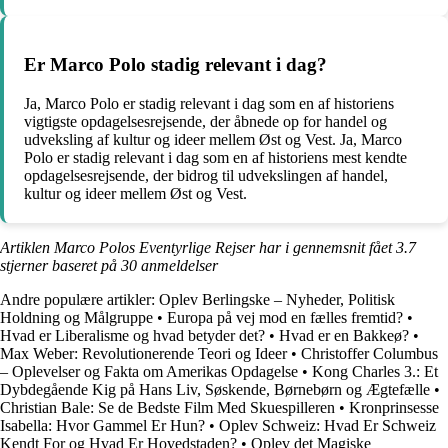
Er Marco Polo stadig relevant i dag?
Ja, Marco Polo er stadig relevant i dag som en af historiens
vigtigste opdagelsesrejsende, der åbnede op for handel og
udveksling af kultur og ideer mellem Øst og Vest. Ja, Marco
Polo er stadig relevant i dag som en af historiens mest kendte
opdagelsesrejsende, der bidrog til udvekslingen af handel,
kultur og ideer mellem Øst og Vest.
Artiklen Marco Polos Eventyrlige Rejser har i gennemsnit fået
3.7
stjerner baseret på
30
anmeldelser
Andre populære artikler:
Oplev Berlingske – Nyheder, Politisk
Holdning og Målgruppe
•
Europa på vej mod en fælles fremtid?
•
Hvad er Liberalisme og hvad betyder det?
•
Hvad er en Bakkeø?
•
Max Weber: Revolutionerende Teori og Ideer
•
Christoffer Columbus
– Oplevelser og Fakta om Amerikas Opdagelse
•
Kong Charles 3.: Et
Dybdegående Kig på Hans Liv, Søskende, Børnebørn og Ægtefælle
•
Christian Bale: Se de Bedste Film Med Skuespilleren
•
Kronprinsesse
Isabella: Hvor Gammel Er Hun?
•
Oplev Schweiz: Hvad Er Schweiz
Kendt For og Hvad Er Hovedstaden?
•
Oplev det Magiske