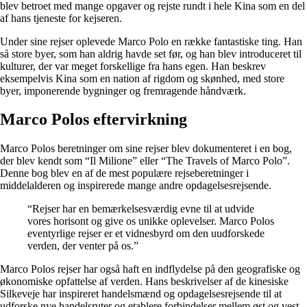
blev betroet med mange opgaver og rejste rundt i hele Kina som en del
af hans tjeneste for kejseren.
Under sine rejser oplevede Marco Polo en række fantastiske ting. Han
så store byer, som han aldrig havde set før, og han blev introduceret til
kulturer, der var meget forskellige fra hans egen. Han beskrev
eksempelvis Kina som en nation af rigdom og skønhed, med store
byer, imponerende bygninger og fremragende håndværk.
Marco Polos eftervirkning
Marco Polos beretninger om sine rejser blev dokumenteret i en bog,
der blev kendt som “Il Milione” eller “The Travels of Marco Polo”.
Denne bog blev en af de mest populære rejseberetninger i
middelalderen og inspirerede mange andre opdagelsesrejsende.
“Rejser har en bemærkelsesværdig evne til at udvide
vores horisont og give os unikke oplevelser. Marco Polos
eventyrlige rejser er et vidnesbyrd om den uudforskede
verden, der venter på os.”
Marco Polos rejser har også haft en indflydelse på den geografiske og
økonomiske opfattelse af verden. Hans beskrivelser af de kinesiske
Silkeveje har inspireret handelsmænd og opdagelsesrejsende til at
udforske nye handelsruter og etablere forbindelser mellem øst og vest.