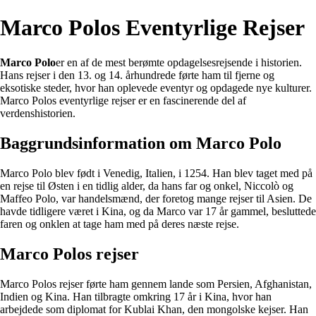
Marco Polos Eventyrlige Rejser
Marco Polo
er en af de mest berømte opdagelsesrejsende i historien.
Hans rejser i den 13. og 14. århundrede førte ham til fjerne og
eksotiske steder, hvor han oplevede eventyr og opdagede nye kulturer.
Marco Polos eventyrlige rejser er en fascinerende del af
verdenshistorien.
Baggrundsinformation om Marco Polo
Marco Polo blev født i Venedig, Italien, i 1254. Han blev taget med på
en rejse til Østen i en tidlig alder, da hans far og onkel, Niccolò og
Maffeo Polo, var handelsmænd, der foretog mange rejser til Asien. De
havde tidligere været i Kina, og da Marco var 17 år gammel, besluttede
faren og onklen at tage ham med på deres næste rejse.
Marco Polos rejser
Marco Polos rejser førte ham gennem lande som Persien, Afghanistan,
Indien og Kina. Han tilbragte omkring 17 år i Kina, hvor han
arbejdede som diplomat for Kublai Khan, den mongolske kejser. Han