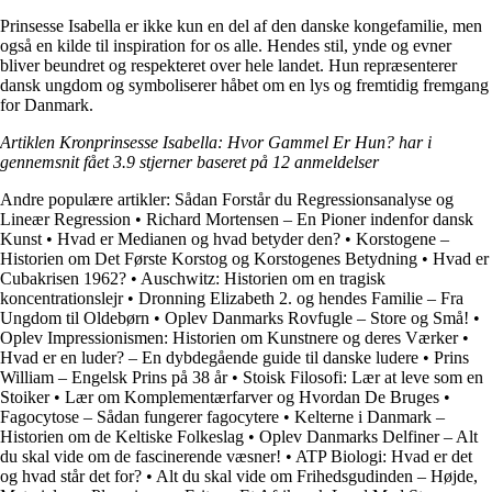
Prinsesse Isabella er ikke kun en del af den danske kongefamilie, men
også en kilde til inspiration for os alle. Hendes stil, ynde og evner
bliver beundret og respekteret over hele landet. Hun repræsenterer
dansk ungdom og symboliserer håbet om en lys og fremtidig fremgang
for Danmark.
Artiklen Kronprinsesse Isabella: Hvor Gammel Er Hun? har i
gennemsnit fået
3.9
stjerner baseret på
12
anmeldelser
Andre populære artikler:
Sådan Forstår du Regressionsanalyse og
Lineær Regression
•
Richard Mortensen – En Pioner indenfor dansk
Kunst
•
Hvad er Medianen og hvad betyder den?
•
Korstogene –
Historien om Det Første Korstog og Korstogenes Betydning
•
Hvad er
Cubakrisen 1962?
•
Auschwitz: Historien om en tragisk
koncentrationslejr
•
Dronning Elizabeth 2. og hendes Familie – Fra
Ungdom til Oldebørn
•
Oplev Danmarks Rovfugle – Store og Små!
•
Oplev Impressionismen: Historien om Kunstnere og deres Værker
•
Hvad er en luder? – En dybdegående guide til danske ludere
•
Prins
William – Engelsk Prins på 38 år
•
Stoisk Filosofi: Lær at leve som en
Stoiker
•
Lær om Komplementærfarver og Hvordan De Bruges
•
Fagocytose – Sådan fungerer fagocytere
•
Kelterne i Danmark –
Historien om de Keltiske Folkeslag
•
Oplev Danmarks Delfiner – Alt
du skal vide om de fascinerende væsner!
•
ATP Biologi: Hvad er det
og hvad står det for?
•
Alt du skal vide om Frihedsgudinden – Højde,