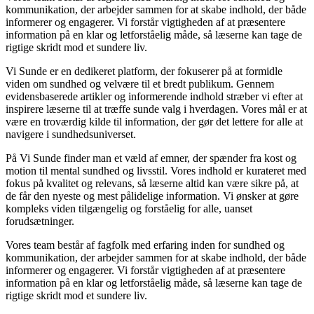
kommunikation, der arbejder sammen for at skabe indhold, der både
informerer og engagerer. Vi forstår vigtigheden af at præsentere
information på en klar og letforståelig måde, så læserne kan tage de
rigtige skridt mod et sundere liv.
Vi Sunde er en dedikeret platform, der fokuserer på at formidle
viden om sundhed og velvære til et bredt publikum. Gennem
evidensbaserede artikler og informerende indhold stræber vi efter at
inspirere læserne til at træffe sunde valg i hverdagen. Vores mål er at
være en troværdig kilde til information, der gør det lettere for alle at
navigere i sundhedsuniverset.
På Vi Sunde finder man et væld af emner, der spænder fra kost og
motion til mental sundhed og livsstil. Vores indhold er kurateret med
fokus på kvalitet og relevans, så læserne altid kan være sikre på, at
de får den nyeste og mest pålidelige information. Vi ønsker at gøre
kompleks viden tilgængelig og forståelig for alle, uanset
forudsætninger.
Vores team består af fagfolk med erfaring inden for sundhed og
kommunikation, der arbejder sammen for at skabe indhold, der både
informerer og engagerer. Vi forstår vigtigheden af at præsentere
information på en klar og letforståelig måde, så læserne kan tage de
rigtige skridt mod et sundere liv.