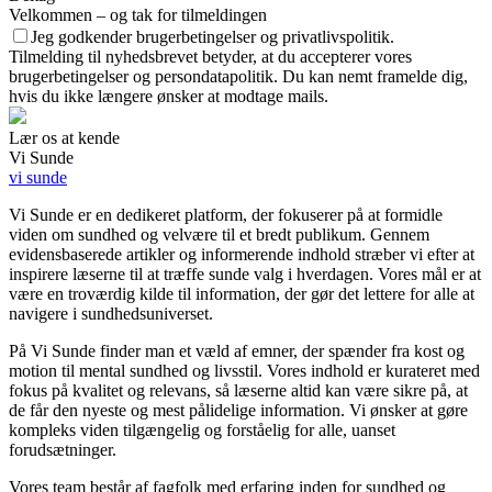
Velkommen – og tak for tilmeldingen
Jeg godkender brugerbetingelser og privatlivspolitik.
Tilmelding til nyhedsbrevet betyder, at du accepterer vores
brugerbetingelser og persondatapolitik. Du kan nemt framelde dig,
hvis du ikke længere ønsker at modtage mails.
Lær os at kende
Vi Sunde
vi sunde
Vi Sunde er en dedikeret platform, der fokuserer på at formidle
viden om sundhed og velvære til et bredt publikum. Gennem
evidensbaserede artikler og informerende indhold stræber vi efter at
inspirere læserne til at træffe sunde valg i hverdagen. Vores mål er at
være en troværdig kilde til information, der gør det lettere for alle at
navigere i sundhedsuniverset.
På Vi Sunde finder man et væld af emner, der spænder fra kost og
motion til mental sundhed og livsstil. Vores indhold er kurateret med
fokus på kvalitet og relevans, så læserne altid kan være sikre på, at
de får den nyeste og mest pålidelige information. Vi ønsker at gøre
kompleks viden tilgængelig og forståelig for alle, uanset
forudsætninger.
Vores team består af fagfolk med erfaring inden for sundhed og