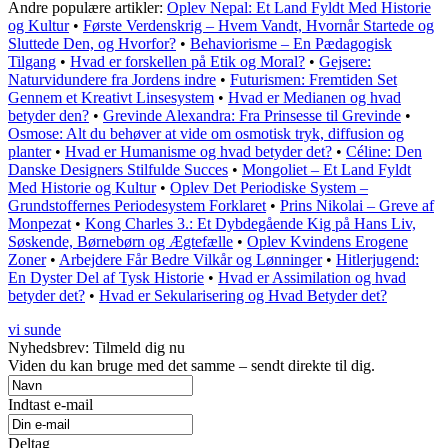
Andre populære artikler:
Oplev Nepal: Et Land Fyldt Med Historie
og Kultur
•
Første Verdenskrig – Hvem Vandt, Hvornår Startede og
Sluttede Den, og Hvorfor?
•
Behaviorisme – En Pædagogisk
Tilgang
•
Hvad er forskellen på Etik og Moral?
•
Gejsere:
Naturvidundere fra Jordens indre
•
Futurismen: Fremtiden Set
Gennem et Kreativt Linsesystem
•
Hvad er Medianen og hvad
betyder den?
•
Grevinde Alexandra: Fra Prinsesse til Grevinde
•
Osmose: Alt du behøver at vide om osmotisk tryk, diffusion og
planter
•
Hvad er Humanisme og hvad betyder det?
•
Céline: Den
Danske Designers Stilfulde Succes
•
Mongoliet – Et Land Fyldt
Med Historie og Kultur
•
Oplev Det Periodiske System –
Grundstoffernes Periodesystem Forklaret
•
Prins Nikolai – Greve af
Monpezat
•
Kong Charles 3.: Et Dybdegående Kig på Hans Liv,
Søskende, Børnebørn og Ægtefælle
•
Oplev Kvindens Erogene
Zoner
•
Arbejdere Får Bedre Vilkår og Lønninger
•
Hitlerjugend:
En Dyster Del af Tysk Historie
•
Hvad er Assimilation og hvad
betyder det?
•
Hvad er Sekularisering og Hvad Betyder det?
vi sunde
Nyhedsbrev: Tilmeld dig nu
Viden du kan bruge med det samme – sendt direkte til dig.
Indtast e-mail
Deltag