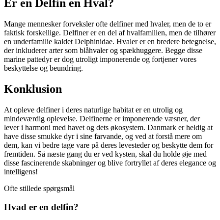
Er en Delfin en Hval?
Mange mennesker forveksler ofte delfiner med hvaler, men de to er
faktisk forskellige. Delfiner er en del af hvalfamilien, men de tilhører
en underfamilie kaldet Delphinidae. Hvaler er en bredere betegnelse,
der inkluderer arter som blåhvaler og spækhuggere. Begge disse
marine pattedyr er dog utroligt imponerende og fortjener vores
beskyttelse og beundring.
Konklusion
At opleve delfiner i deres naturlige habitat er en utrolig og
mindeværdig oplevelse. Delfinerne er imponerende væsner, der
lever i harmoni med havet og dets økosystem. Danmark er heldig at
have disse smukke dyr i sine farvande, og ved at forstå mere om
dem, kan vi bedre tage vare på deres levesteder og beskytte dem for
fremtiden. Så næste gang du er ved kysten, skal du holde øje med
disse fascinerende skabninger og blive fortryllet af deres elegance og
intelligens!
Ofte stillede spørgsmål
Hvad er en delfin?