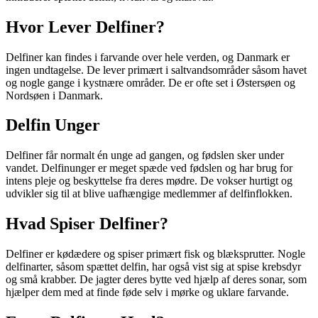
Hvor Lever Delfiner?
Delfiner kan findes i farvande over hele verden, og Danmark er
ingen undtagelse. De lever primært i saltvandsområder såsom havet
og nogle gange i kystnære områder. De er ofte set i Østersøen og
Nordsøen i Danmark.
Delfin Unger
Delfiner får normalt én unge ad gangen, og fødslen sker under
vandet. Delfinunger er meget spæde ved fødslen og har brug for
intens pleje og beskyttelse fra deres mødre. De vokser hurtigt og
udvikler sig til at blive uafhængige medlemmer af delfinflokken.
Hvad Spiser Delfiner?
Delfiner er kødædere og spiser primært fisk og blæksprutter. Nogle
delfinarter, såsom spættet delfin, har også vist sig at spise krebsdyr
og små krabber. De jagter deres bytte ved hjælp af deres sonar, som
hjælper dem med at finde føde selv i mørke og uklare farvande.