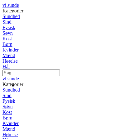
vi sunde
Kategorier
Sundhed
Sind
Fysisk
Søvn
Kost
Børn
Kvinder
Mænd
Hørelse
Hår
vi sunde
Kategorier
Sundhed
Sind
Fysisk
Søvn
Kost
Børn
Kvinder
Mænd
Hørelse