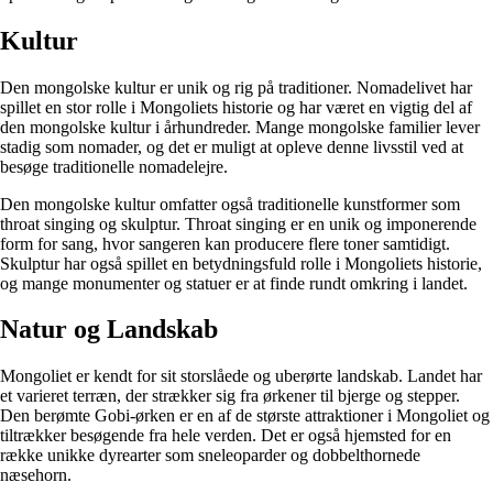
Kultur
Den mongolske kultur er unik og rig på traditioner. Nomadelivet har
spillet en stor rolle i Mongoliets historie og har været en vigtig del af
den mongolske kultur i århundreder. Mange mongolske familier lever
stadig som nomader, og det er muligt at opleve denne livsstil ved at
besøge traditionelle nomadelejre.
Den mongolske kultur omfatter også traditionelle kunstformer som
throat singing og skulptur. Throat singing er en unik og imponerende
form for sang, hvor sangeren kan producere flere toner samtidigt.
Skulptur har også spillet en betydningsfuld rolle i Mongoliets historie,
og mange monumenter og statuer er at finde rundt omkring i landet.
Natur og Landskab
Mongoliet er kendt for sit storslåede og uberørte landskab. Landet har
et varieret terræn, der strækker sig fra ørkener til bjerge og stepper.
Den berømte Gobi-ørken er en af de største attraktioner i Mongoliet og
tiltrækker besøgende fra hele verden. Det er også hjemsted for en
række unikke dyrearter som sneleoparder og dobbelthornede
næsehorn.