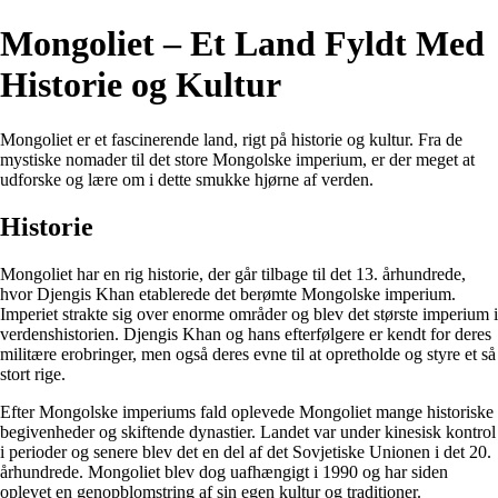
Mongoliet – Et Land Fyldt Med
Historie og Kultur
Mongoliet er et fascinerende land, rigt på historie og kultur. Fra de
mystiske nomader til det store Mongolske imperium, er der meget at
udforske og lære om i dette smukke hjørne af verden.
Historie
Mongoliet har en rig historie, der går tilbage til det 13. århundrede,
hvor Djengis Khan etablerede det berømte Mongolske imperium.
Imperiet strakte sig over enorme områder og blev det største imperium i
verdenshistorien. Djengis Khan og hans efterfølgere er kendt for deres
militære erobringer, men også deres evne til at opretholde og styre et så
stort rige.
Efter Mongolske imperiums fald oplevede Mongoliet mange historiske
begivenheder og skiftende dynastier. Landet var under kinesisk kontrol
i perioder og senere blev det en del af det Sovjetiske Unionen i det 20.
århundrede. Mongoliet blev dog uafhængigt i 1990 og har siden
oplevet en genopblomstring af sin egen kultur og traditioner.