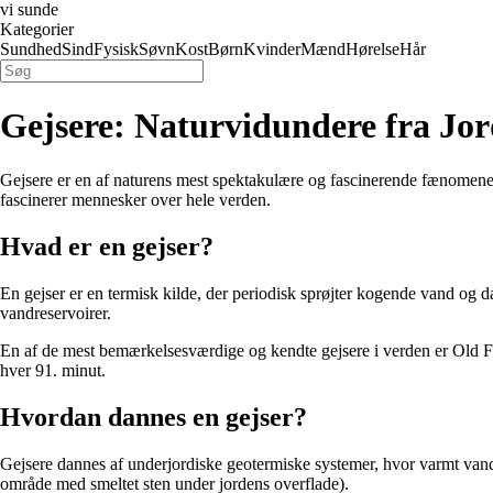
vi sunde
Kategorier
Sundhed
Sind
Fysisk
Søvn
Kost
Børn
Kvinder
Mænd
Hørelse
Hår
Gejsere: Naturvidundere fra Jor
Gejsere er en af naturens mest spektakulære og fascinerende fænomener
fascinerer mennesker over hele verden.
Hvad er en gejser?
En gejser er en termisk kilde, der periodisk sprøjter kogende vand og da
vandreservoirer.
En af de mest bemærkelsesværdige og kendte gejsere i verden er Old Fa
hver 91. minut.
Hvordan dannes en gejser?
Gejsere dannes af underjordiske geotermiske systemer, hvor varmt vand
område med smeltet sten under jordens overflade).