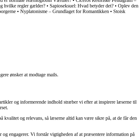
d er normale Hæmoglobin Værdier?
•
Ciceros Retoriske Pentagram –
g hvilke regler gælder?
•
Sapioseksuel: Hvad betyder det?
•
Oplev den
borgerne
•
Nyplatonisme – Grundlaget for Romantikken
•
Stoisk
ngere ønsker at modtage mails.
kler og informerende indhold stræber vi efter at inspirere læserne til
rset.
kvalitet og relevans, så læserne altid kan være sikre på, at de får den
og engagerer. Vi forstår vigtigheden af at præsentere information på