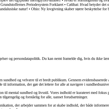
Oplev det egyptiske hieroglyffer-alfabet!
•
Hvad er Hæmoglobin og hva
Grundstoffernes Periodesystem Forklaret
•
Cølibat: Hvad betyder det o
ndalusiske natur!
•
Ohio: Ny lovgivning skaber større beskyttelse for 
ngelser og persondatapolitik. Du kan nemt framelde dig, hvis du ikke læ
m sundhed og velvære til et bredt publikum. Gennem evidensbaserede arti
 til information, der gør det lettere for alle at navigere i sundhedsunive
til mental sundhed og livsstil. Vores indhold er kurateret med fokus på 
 tilgængelig og forståelig for alle, uanset forudsætninger.
kation, der arbejder sammen for at skabe indhold, der både informerer 