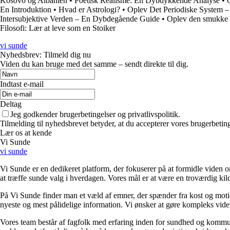
Kosovo og Albanien
•
Poetisk Realisme: En Dybdykkende Analyse
•
En Introduktion
•
Hvad er Astrologi?
•
Oplev Det Periodiske System – 
Intersubjektive Verden – En Dybdegående Guide
•
Oplev den smukke a
Filosofi: Lær at leve som en Stoiker
vi sunde
Nyhedsbrev: Tilmeld dig nu
Viden du kan bruge med det samme – sendt direkte til dig.
Indtast e-mail
Deltag
Jeg godkender brugerbetingelser og privatlivspolitik.
Tilmelding til nyhedsbrevet betyder, at du accepterer vores brugerbeti
Lær os at kende
Vi Sunde
vi sunde
Vi Sunde er en dedikeret platform, der fokuserer på at formidle viden o
at træffe sunde valg i hverdagen. Vores mål er at være en troværdig kilde
På Vi Sunde finder man et væld af emner, der spænder fra kost og motion 
nyeste og mest pålidelige information. Vi ønsker at gøre kompleks viden
Vores team består af fagfolk med erfaring inden for sundhed og kommuni