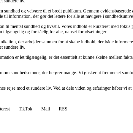
et sundere liv.
m sundhed og velvære til et bredt publikum. Gennem evidensbaserede arti
 til information, der gør det lettere for alle at navigere i sundhedsunive
til mental sundhed og livsstil. Vores indhold er kurateret med fokus på 
 tilgængelig og forståelig for alle, uanset forudsætninger.
kation, der arbejder sammen for at skabe indhold, der både informerer 
et sundere liv.
nformation er let tilgængelig, er det essentielt at kunne skelne mellem fa
ion om sundhedsemner, der berører mange. Vi ønsker at fremme et samfun
s rejse mod et sundere liv. Ved at dele viden og erfaringer håber vi at mo
terest
TikTok
Mail
RSS