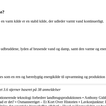
de?
en varm kilde er en stabil kilde, der udleder varmt vand kontinuerligt.
 udbruddene, lyden af brusende vand og damp, samt den varme og energi
es som en ren og bæredygtig energikilde til opvarmning og produktion af
ået
3.6
stjerner baseret på
38
anmeldelser
utionerende teknologi forbedrer landbrugsproduktionen
•
Anthony Gidd
d er det?
•
Osmannerriget – Et Kort Over Historien
•
Lavkonjunktur: 