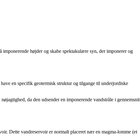
 nå imponerende højder og skabe spektakulære syn, der imponerer og
 have en specifik geotermisk struktur og tilgange til underjordiske
in nøjagtighed, da den udsender en imponerende vandstråle i gennemsnit
rvoir. Dette vandreservoir er normalt placeret nær en magma-lomme (et