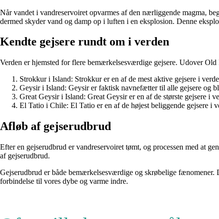
Når vandet i vandreservoiret opvarmes af den nærliggende magma, begynder
dermed skyder vand og damp op i luften i en eksplosion. Denne ekspl
Kendte gejsere rundt om i verden
Verden er hjemsted for flere bemærkelsesværdige gejsere. Udover Old Fa
Strokkur i Island: Strokkur er en af de mest aktive gejsere i verd
Geysir i Island: Geysir er faktisk navnefætter til alle gejsere o
Great Geysir i Island: Great Geysir er en af de største gejsere 
El Tatio i Chile: El Tatio er en af de højest beliggende gejsere 
Afløb af gejserudbrud
Efter en gejserudbrud er vandreservoiret tømt, og processen med at 
af gejserudbrud.
Gejserudbrud er både bemærkelsesværdige og skrøbelige fænomener. De 
forbindelse til vores dybe og varme indre.