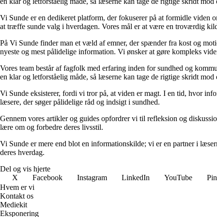
en klar og letforståelig måde, så læserne kan tage de rigtige skridt mod 
Vi Sunde er en dedikeret platform, der fokuserer på at formidle viden o
at træffe sunde valg i hverdagen. Vores mål er at være en troværdig kilde
På Vi Sunde finder man et væld af emner, der spænder fra kost og motion 
nyeste og mest pålidelige information. Vi ønsker at gøre kompleks viden
Vores team består af fagfolk med erfaring inden for sundhed og kommuni
en klar og letforståelig måde, så læserne kan tage de rigtige skridt mod 
Vi Sunde eksisterer, fordi vi tror på, at viden er magt. I en tid, hvor i
læsere, der søger pålidelige råd og indsigt i sundhed.
Gennem vores artikler og guides opfordrer vi til refleksion og diskuss
lære om og forbedre deres livsstil.
Vi Sunde er mere end blot en informationskilde; vi er en partner i læserne
deres hverdag.
Del og vis hjerte
X
Facebook
Instagram
LinkedIn
YouTube
Pin
Hvem er vi
Kontakt os
Mediekit
Eksponering