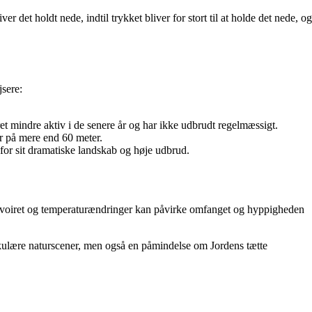
et holdt nede, indtil trykket bliver for stort til at holde det nede, og
sere:
et mindre aktiv i de senere år og har ikke udbrudt regelmæssigt.
er på mere end 60 meter.
 for sit dramatiske landskab og høje udbrud.
ervoiret og temperaturændringer kan påvirke omfanget og hyppigheden
kulære naturscener, men også en påmindelse om Jordens tætte