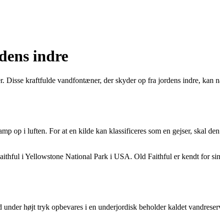
dens indre
. Disse kraftfulde vandfontæner, der skyder op fra jordens indre, kan
mp op i luften. For at en kilde kan klassificeres som en gejser, skal den
ithful i Yellowstone National Park i USA. Old Faithful er kendt for s
 under højt tryk opbevares i en underjordisk beholder kaldet vandrese