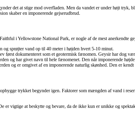
 det at stige mod overfladen. Men da vandet er under højt tryk, bliver d
osion skaber en imponerende gejserudbrud.
ithful i Yellowstone National Park, er nogle af de mest anerkendte gej
en og sprøjter vand op til 40 meter i højden hvert 5-10 minut.
g blev først dokumenteret som et geotermisk fænomen. Geysir har dog vær
i verden og har givet navn til hele fænomenet. Den når imponerende højd
i verden og er omgivet af en imponerende naturlig skønhed. Den er kendt
genopbygge trykket begynder igen. Faktorer som mængden af vand i res
er vigtige at beskytte og bevare, da de ikke kun er unikke og spekta