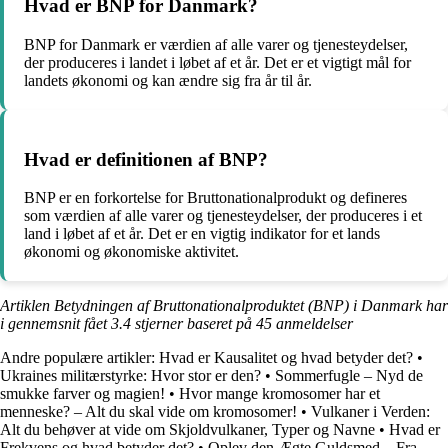
Hvad er BNP for Danmark?
BNP for Danmark er værdien af alle varer og tjenesteydelser,
der produceres i landet i løbet af et år. Det er et vigtigt mål for
landets økonomi og kan ændre sig fra år til år.
Hvad er definitionen af BNP?
BNP er en forkortelse for Bruttonationalprodukt og defineres
som værdien af alle varer og tjenesteydelser, der produceres i et
land i løbet af et år. Det er en vigtig indikator for et lands
økonomi og økonomiske aktivitet.
Artiklen Betydningen af Bruttonationalproduktet (BNP) i Danmark har
i gennemsnit fået
3.4
stjerner baseret på
45
anmeldelser
Andre populære artikler:
Hvad er Kausalitet og hvad betyder det?
•
Ukraines militærstyrke: Hvor stor er den?
•
Sommerfugle – Nyd de
smukke farver og magien!
•
Hvor mange kromosomer har et
menneske? – Alt du skal vide om kromosomer!
•
Vulkaner i Verden:
Alt du behøver at vide om Skjoldvulkaner, Typer og Navne
•
Hvad er
Frekvens og hvad betyder det?
•
Oplev den Ægte Guldsmed – Fra