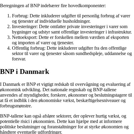
Beregningen af BNP indebærer fire hovedkomponenter:
Forbrug: Dette inkluderer udgifter til personlig forbrug af varer
og tjenester af individuelle husholdninger.
Investeringer: Dette omfatter private investeringer i varer som
bygninger og udstyr samt offentlige investeringer i infrastruktur.
Nettoeksport: Dette er forskellen mellem værdien af eksporten
og importen af varer og tjenester.
Offentlig forbrug: Dette inkluderer udgifter fra den offentlige
sektor til varer og tjenester såsom sundhedspleje, uddannelse og
forsvar.
BNP i Danmark
I Danmark er BNP et vigtigt redskab til overvågning og evaluering af
økonomisk udvikling. Det nationale regnskab og BNP-tallene
anvendes af myndigheder, forskere, økonomer og beslutningstagere til
at få et indblik i den økonomiske vækst, beskæftigelsesniveauer og
forbrugsmønstre.
BNP-tallene kan også afsløre sektorer, der oplever hurtig vækst, og
potentielle risici i økonomien. Dette kan hjælpe med at informere
politiske beslutninger og foranstaltninger for at styrke økonomien og
håndtere eventuelle udfordringer.