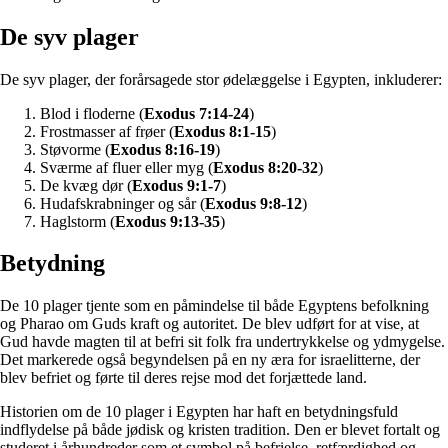
De syv plager
De syv plager, der forårsagede stor ødelæggelse i Egypten, inkluderer:
Blod i floderne (
Exodus 7:14-24
)
Frostmasser af frøer (
Exodus 8:1-15
)
Støvorme (
Exodus 8:16-19
)
Sværme af fluer eller myg (
Exodus 8:20-32
)
De kvæg dør (
Exodus 9:1-7
)
Hudafskrabninger og sår (
Exodus 9:8-12
)
Haglstorm (
Exodus 9:13-35
)
Betydning
De 10 plager tjente som en påmindelse til både Egyptens befolkning
og Pharao om Guds kraft og autoritet. De blev udført for at vise, at
Gud havde magten til at befri sit folk fra undertrykkelse og ydmygelse.
Det markerede også begyndelsen på en ny æra for israelitterne, der
blev befriet og førte til deres rejse mod det forjættede land.
Historien om de 10 plager i Egypten har haft en betydningsfuld
indflydelse på både jødisk og kristen tradition. Den er blevet fortalt og
studeret i århundreder som et symbol på befrielse, retfærdighed og