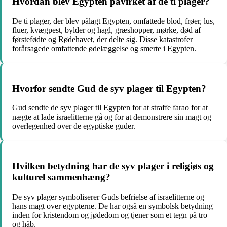
Hvordan blev Egypten påvirket af de ti plager?
De ti plager, der blev pålagt Egypten, omfattede blod, frøer, lus,
fluer, kvægpest, bylder og hagl, græshopper, mørke, død af
førstefødte og Rødehavet, der delte sig. Disse katastrofer
forårsagede omfattende ødelæggelse og smerte i Egypten.
Hvorfor sendte Gud de syv plager til Egypten?
Gud sendte de syv plager til Egypten for at straffe farao for at
nægte at lade israelitterne gå og for at demonstrere sin magt og
overlegenhed over de egyptiske guder.
Hvilken betydning har de syv plager i religiøs og
kulturel sammenhæng?
De syv plager symboliserer Guds befrielse af israelitterne og
hans magt over egypterne. De har også en symbolsk betydning
inden for kristendom og jødedom og tjener som et tegn på tro
og håb.