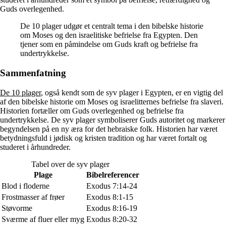
Guds overlegenhed.
De 10 plager udgør et centralt tema i den bibelske historie
om Moses og den israelitiske befrielse fra Egypten. Den
tjener som en påmindelse om Guds kraft og befrielse fra
undertrykkelse.
Sammenfatning
De 10 plager
, også kendt som de syv plager i Egypten, er en vigtig del
af den bibelske historie om Moses og israelitternes befrielse fra slaveri.
Historien fortæller om Guds overlegenhed og befrielse fra
undertrykkelse. De syv plager symboliserer Guds autoritet og markerer
begyndelsen på en ny æra for det hebraiske folk. Historien har været
betydningsfuld i jødisk og kristen tradition og har været fortalt og
studeret i århundreder.
Tabel over de syv plager
Plage
Bibelreferencer
Blod i floderne
Exodus 7:14-24
Frostmasser af frøer
Exodus 8:1-15
Støvorme
Exodus 8:16-19
Sværme af fluer eller myg
Exodus 8:20-32