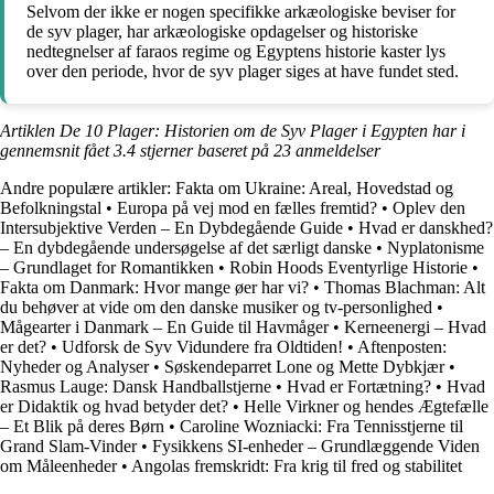
Selvom der ikke er nogen specifikke arkæologiske beviser for
de syv plager, har arkæologiske opdagelser og historiske
nedtegnelser af faraos regime og Egyptens historie kaster lys
over den periode, hvor de syv plager siges at have fundet sted.
Artiklen De 10 Plager: Historien om de Syv Plager i Egypten har i
gennemsnit fået
3.4
stjerner baseret på
23
anmeldelser
Andre populære artikler:
Fakta om Ukraine: Areal, Hovedstad og
Befolkningstal
•
Europa på vej mod en fælles fremtid?
•
Oplev den
Intersubjektive Verden – En Dybdegående Guide
•
Hvad er danskhed?
– En dybdegående undersøgelse af det særligt danske
•
Nyplatonisme
– Grundlaget for Romantikken
•
Robin Hoods Eventyrlige Historie
•
Fakta om Danmark: Hvor mange øer har vi?
•
Thomas Blachman: Alt
du behøver at vide om den danske musiker og tv-personlighed
•
Mågearter i Danmark – En Guide til Havmåger
•
Kerneenergi – Hvad
er det?
•
Udforsk de Syv Vidundere fra Oldtiden!
•
Aftenposten:
Nyheder og Analyser
•
Søskendeparret Lone og Mette Dybkjær
•
Rasmus Lauge: Dansk Handballstjerne
•
Hvad er Fortætning?
•
Hvad
er Didaktik og hvad betyder det?
•
Helle Virkner og hendes Ægtefælle
– Et Blik på deres Børn
•
Caroline Wozniacki: Fra Tennisstjerne til
Grand Slam-Vinder
•
Fysikkens SI-enheder – Grundlæggende Viden
om Måleenheder
•
Angolas fremskridt: Fra krig til fred og stabilitet