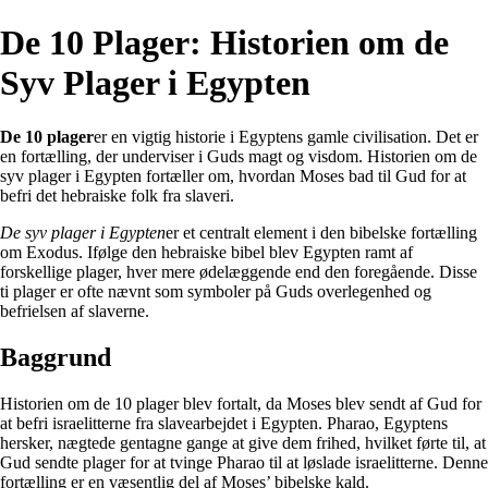
De 10 Plager: Historien om de
Syv Plager i Egypten
De 10 plager
er en vigtig historie i Egyptens gamle civilisation. Det er
en fortælling, der underviser i Guds magt og visdom. Historien om de
syv plager i Egypten fortæller om, hvordan Moses bad til Gud for at
befri det hebraiske folk fra slaveri.
De syv plager i Egypten
er et centralt element i den bibelske fortælling
om Exodus. Ifølge den hebraiske bibel blev Egypten ramt af
forskellige plager, hver mere ødelæggende end den foregående. Disse
ti plager er ofte nævnt som symboler på Guds overlegenhed og
befrielsen af slaverne.
Baggrund
Historien om de 10 plager blev fortalt, da Moses blev sendt af Gud for
at befri israelitterne fra slavearbejdet i Egypten. Pharao, Egyptens
hersker, nægtede gentagne gange at give dem frihed, hvilket førte til, at
Gud sendte plager for at tvinge Pharao til at løslade israelitterne. Denne
fortælling er en væsentlig del af Moses’ bibelske kald.