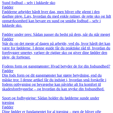
Sund fodhud – selv i lukkede sko
Fødder
Fødderne arbejder hårdt hver dag, men bliver ofte glemt i den
daglige pleje. Læs, hvordan du med enkle rutiner, de rette sko og lidt
opmærksomhed kan bevare en sund og smidig fodhud – selv i
lukkede sko.
Fødder under pres: Sådan passer du bedst på dem, når du står meget
Fødder
Står du op det meste af dagen på arbejde, ved du, hvor hårdt det kan
være for fødderne. I denne guide får du praktiske råd til, hvordan du
forebygger smerter, vælger de rigtige sko og giver dine fødder den
pleje, de fortjener.
Fodens form og gangmønster: Hvad betyder de for din fodsundhed?
Fødder
Din fods form og dit gangmønster har større betydning, end du
måske tror. I denne artikel får du indsigt i, hvordan små forskelle i
fodens opbygning og bevægelse kan påvirke alt fra komfort til
skadesforebyggelse – og hvordan du kan styrke din fodsundhed.
Sport og fodhygiejne: Sådan holder du fødderne sunde under
træning
Fødder
Dine fødder er fundamentet for al træning – men de bliver ofte