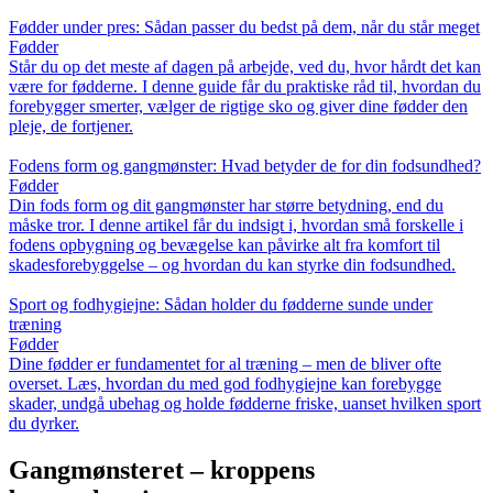
Fødder under pres: Sådan passer du bedst på dem, når du står meget
Fødder
Står du op det meste af dagen på arbejde, ved du, hvor hårdt det kan
være for fødderne. I denne guide får du praktiske råd til, hvordan du
forebygger smerter, vælger de rigtige sko og giver dine fødder den
pleje, de fortjener.
Fodens form og gangmønster: Hvad betyder de for din fodsundhed?
Fødder
Din fods form og dit gangmønster har større betydning, end du
måske tror. I denne artikel får du indsigt i, hvordan små forskelle i
fodens opbygning og bevægelse kan påvirke alt fra komfort til
skadesforebyggelse – og hvordan du kan styrke din fodsundhed.
Sport og fodhygiejne: Sådan holder du fødderne sunde under
træning
Fødder
Dine fødder er fundamentet for al træning – men de bliver ofte
overset. Læs, hvordan du med god fodhygiejne kan forebygge
skader, undgå ubehag og holde fødderne friske, uanset hvilken sport
du dyrker.
Gangmønsteret – kroppens