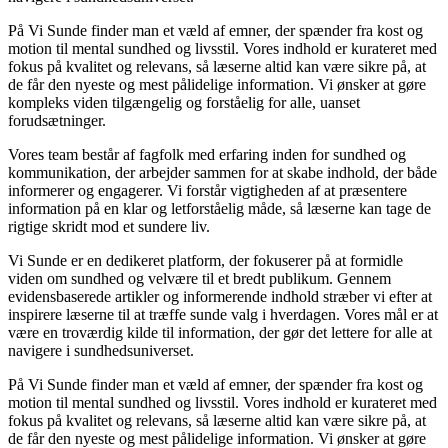
På Vi Sunde finder man et væld af emner, der spænder fra kost og
motion til mental sundhed og livsstil. Vores indhold er kurateret med
fokus på kvalitet og relevans, så læserne altid kan være sikre på, at
de får den nyeste og mest pålidelige information. Vi ønsker at gøre
kompleks viden tilgængelig og forståelig for alle, uanset
forudsætninger.
Vores team består af fagfolk med erfaring inden for sundhed og
kommunikation, der arbejder sammen for at skabe indhold, der både
informerer og engagerer. Vi forstår vigtigheden af at præsentere
information på en klar og letforståelig måde, så læserne kan tage de
rigtige skridt mod et sundere liv.
Vi Sunde er en dedikeret platform, der fokuserer på at formidle
viden om sundhed og velvære til et bredt publikum. Gennem
evidensbaserede artikler og informerende indhold stræber vi efter at
inspirere læserne til at træffe sunde valg i hverdagen. Vores mål er at
være en troværdig kilde til information, der gør det lettere for alle at
navigere i sundhedsuniverset.
På Vi Sunde finder man et væld af emner, der spænder fra kost og
motion til mental sundhed og livsstil. Vores indhold er kurateret med
fokus på kvalitet og relevans, så læserne altid kan være sikre på, at
de får den nyeste og mest pålidelige information. Vi ønsker at gøre