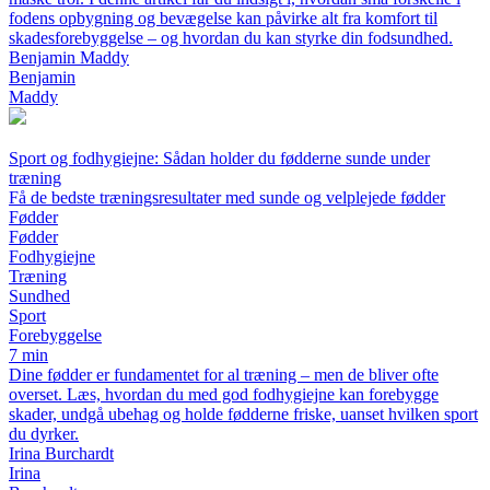
fodens opbygning og bevægelse kan påvirke alt fra komfort til
skadesforebyggelse – og hvordan du kan styrke din fodsundhed.
Benjamin Maddy
Benjamin
Maddy
Sport og fodhygiejne: Sådan holder du fødderne sunde under
træning
Få de bedste træningsresultater med sunde og velplejede fødder
Fødder
Fødder
Fodhygiejne
Træning
Sundhed
Sport
Forebyggelse
7 min
Dine fødder er fundamentet for al træning – men de bliver ofte
overset. Læs, hvordan du med god fodhygiejne kan forebygge
skader, undgå ubehag og holde fødderne friske, uanset hvilken sport
du dyrker.
Irina Burchardt
Irina