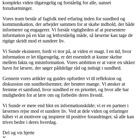
kompleks viden tilgængelig og forståelig for alle, uanset
forudsætninger.
Vores team består af fagfolk med erfaring inden for sundhed og
kommunikation, der arbejder sammen for at skabe indhold, der både
informerer og engagerer. Vi forstår vigtigheden af at præsentere
information på en klar og letforståelig måde, så læserne kan tage de
rigtige skridt mod et sundere liv.
Vi Sunde eksisterer, fordi vi tror på, at viden er magt. I en tid, hvor
information er let tilgængelig, er det essentielt at kunne skelne
mellem fakta og misinformation. Vores ambition er at være en sikker
havn for læsere, der søger pålidelige råd og indsigt i sundhed.
Gennem vores artikler og guides opfordrer vi til refleksion og
diskussion om sundhedsemner, der berører mange. Vi ønsker at
fremme et samfund, hvor sundhed er en prioritet, og hvor alle har
muligheden for at lære om og forbedre deres livsstil.
Vi Sunde er mere end blot en informationskilde; vi er en partner i
læsernes rejse mod et sundere liv. Ved at dele viden og erfaringer
håber vi at motivere og inspirere til positive forandringer, så alle kan
trives bedre i deres hverdag.
Del og vis hjerte