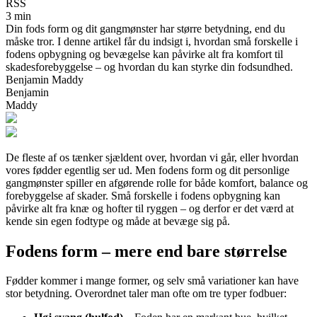
RSS
3 min
Din fods form og dit gangmønster har større betydning, end du
måske tror. I denne artikel får du indsigt i, hvordan små forskelle i
fodens opbygning og bevægelse kan påvirke alt fra komfort til
skadesforebyggelse – og hvordan du kan styrke din fodsundhed.
Benjamin Maddy
Benjamin
Maddy
De fleste af os tænker sjældent over, hvordan vi går, eller hvordan
vores fødder egentlig ser ud. Men fodens form og dit personlige
gangmønster spiller en afgørende rolle for både komfort, balance og
forebyggelse af skader. Små forskelle i fodens opbygning kan
påvirke alt fra knæ og hofter til ryggen – og derfor er det værd at
kende sin egen fodtype og måde at bevæge sig på.
Fodens form – mere end bare størrelse
Fødder kommer i mange former, og selv små variationer kan have
stor betydning. Overordnet taler man ofte om tre typer fodbuer: