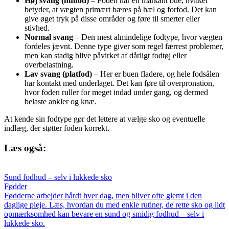
Høj svang (hulfod)
– Foden har en markant bue, hvilket
betyder, at vægten primært bæres på hæl og forfod. Det kan
give øget tryk på disse områder og føre til smerter eller
stivhed.
Normal svang
– Den mest almindelige fodtype, hvor vægten
fordeles jævnt. Denne type giver som regel færrest problemer,
men kan stadig blive påvirket af dårligt fodtøj eller
overbelastning.
Lav svang (platfod)
– Her er buen fladere, og hele fodsålen
har kontakt med underlaget. Det kan føre til overpronation,
hvor foden ruller for meget indad under gang, og dermed
belaste ankler og knæ.
At kende sin fodtype gør det lettere at vælge sko og eventuelle
indlæg, der støtter foden korrekt.
Læs også:
Sund fodhud – selv i lukkede sko
Fødder
Fødderne arbejder hårdt hver dag, men bliver ofte glemt i den
daglige pleje. Læs, hvordan du med enkle rutiner, de rette sko og lidt
opmærksomhed kan bevare en sund og smidig fodhud – selv i
lukkede sko.