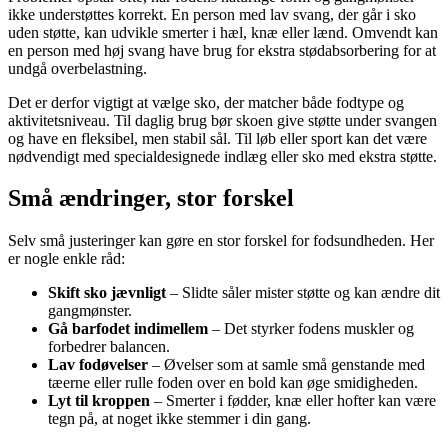
ikke understøttes korrekt. En person med lav svang, der går i sko
uden støtte, kan udvikle smerter i hæl, knæ eller lænd. Omvendt kan
en person med høj svang have brug for ekstra stødabsorbering for at
undgå overbelastning.
Det er derfor vigtigt at vælge sko, der matcher både fodtype og
aktivitetsniveau. Til daglig brug bør skoen give støtte under svangen
og have en fleksibel, men stabil sål. Til løb eller sport kan det være
nødvendigt med specialdesignede indlæg eller sko med ekstra støtte.
Små ændringer, stor forskel
Selv små justeringer kan gøre en stor forskel for fodsundheden. Her
er nogle enkle råd:
Skift sko jævnligt
– Slidte såler mister støtte og kan ændre dit
gangmønster.
Gå barfodet indimellem
– Det styrker fodens muskler og
forbedrer balancen.
Lav fodøvelser
– Øvelser som at samle små genstande med
tæerne eller rulle foden over en bold kan øge smidigheden.
Lyt til kroppen
– Smerter i fødder, knæ eller hofter kan være
tegn på, at noget ikke stemmer i din gang.