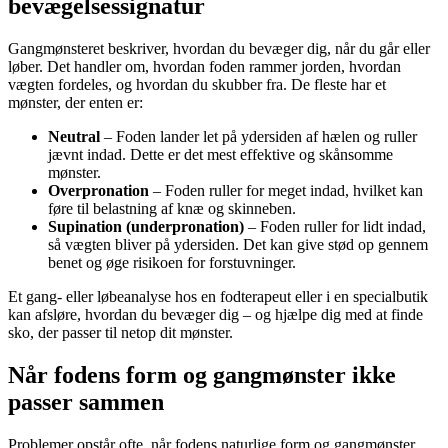
bevægelsessignatur
Gangmønsteret beskriver, hvordan du bevæger dig, når du går eller
løber. Det handler om, hvordan foden rammer jorden, hvordan
vægten fordeles, og hvordan du skubber fra. De fleste har et
mønster, der enten er:
Neutral
– Foden lander let på ydersiden af hælen og ruller
jævnt indad. Dette er det mest effektive og skånsomme
mønster.
Overpronation
– Foden ruller for meget indad, hvilket kan
føre til belastning af knæ og skinneben.
Supination (underpronation)
– Foden ruller for lidt indad,
så vægten bliver på ydersiden. Det kan give stød op gennem
benet og øge risikoen for forstuvninger.
Et gang- eller løbeanalyse hos en fodterapeut eller i en specialbutik
kan afsløre, hvordan du bevæger dig – og hjælpe dig med at finde
sko, der passer til netop dit mønster.
Når fodens form og gangmønster ikke
passer sammen
Problemer opstår ofte, når fodens naturlige form og gangmønster