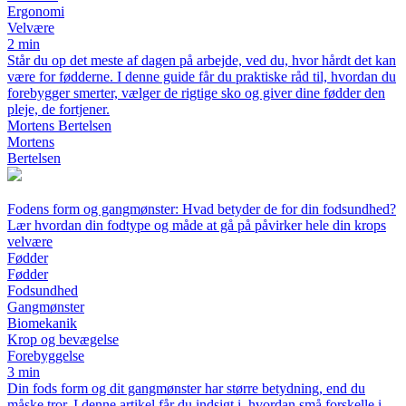
Ergonomi
Velvære
2 min
Står du op det meste af dagen på arbejde, ved du, hvor hårdt det kan
være for fødderne. I denne guide får du praktiske råd til, hvordan du
forebygger smerter, vælger de rigtige sko og giver dine fødder den
pleje, de fortjener.
Mortens Bertelsen
Mortens
Bertelsen
Fodens form og gangmønster: Hvad betyder de for din fodsundhed?
Lær hvordan din fodtype og måde at gå på påvirker hele din krops
velvære
Fødder
Fødder
Fodsundhed
Gangmønster
Biomekanik
Krop og bevægelse
Forebyggelse
3 min
Din fods form og dit gangmønster har større betydning, end du
måske tror. I denne artikel får du indsigt i, hvordan små forskelle i