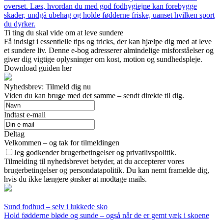
overset. Læs, hvordan du med god fodhygiejne kan forebygge
skader, undgå ubehag og holde fødderne friske, uanset hvilken sport
du dyrker.
Ti ting du skal vide om at leve sundere
Få indsigt i essentielle tips og tricks, der kan hjælpe dig med at leve
et sundere liv. Denne e-bog adresserer almindelige misforståelser og
giver dig vigtige oplysninger om kost, motion og sundhedspleje.
Download guiden her
Nyhedsbrev: Tilmeld dig nu
Viden du kan bruge med det samme – sendt direkte til dig.
Indtast e-mail
Deltag
Velkommen – og tak for tilmeldingen
Jeg godkender brugerbetingelser og privatlivspolitik.
Tilmelding til nyhedsbrevet betyder, at du accepterer vores
brugerbetingelser og persondatapolitik. Du kan nemt framelde dig,
hvis du ikke længere ønsker at modtage mails.
Sund fodhud – selv i lukkede sko
Hold fødderne bløde og sunde – også når de er gemt væk i skoene