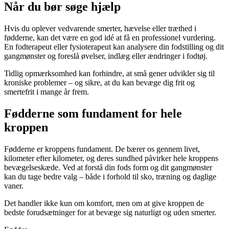
Når du bør søge hjælp
Hvis du oplever vedvarende smerter, hævelse eller træthed i
fødderne, kan det være en god idé at få en professionel vurdering.
En fodterapeut eller fysioterapeut kan analysere din fodstilling og dit
gangmønster og foreslå øvelser, indlæg eller ændringer i fodtøj.
Tidlig opmærksomhed kan forhindre, at små gener udvikler sig til
kroniske problemer – og sikre, at du kan bevæge dig frit og
smertefrit i mange år frem.
Fødderne som fundament for hele
kroppen
Fødderne er kroppens fundament. De bærer os gennem livet,
kilometer efter kilometer, og deres sundhed påvirker hele kroppens
bevægelseskæde. Ved at forstå din fods form og dit gangmønster
kan du tage bedre valg – både i forhold til sko, træning og daglige
vaner.
Det handler ikke kun om komfort, men om at give kroppen de
bedste forudsætninger for at bevæge sig naturligt og uden smerter.