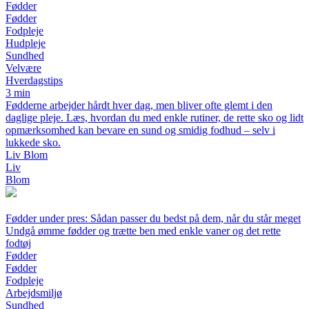
Fødder
Fødder
Fodpleje
Hudpleje
Sundhed
Velvære
Hverdagstips
3 min
Fødderne arbejder hårdt hver dag, men bliver ofte glemt i den
daglige pleje. Læs, hvordan du med enkle rutiner, de rette sko og lidt
opmærksomhed kan bevare en sund og smidig fodhud – selv i
lukkede sko.
Liv Blom
Liv
Blom
Fødder under pres: Sådan passer du bedst på dem, når du står meget
Undgå ømme fødder og trætte ben med enkle vaner og det rette
fodtøj
Fødder
Fødder
Fodpleje
Arbejdsmiljø
Sundhed