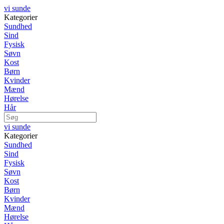
vi sunde
Kategorier
Sundhed
Sind
Fysisk
Søvn
Kost
Børn
Kvinder
Mænd
Hørelse
Hår
vi sunde
Kategorier
Sundhed
Sind
Fysisk
Søvn
Kost
Børn
Kvinder
Mænd
Hørelse