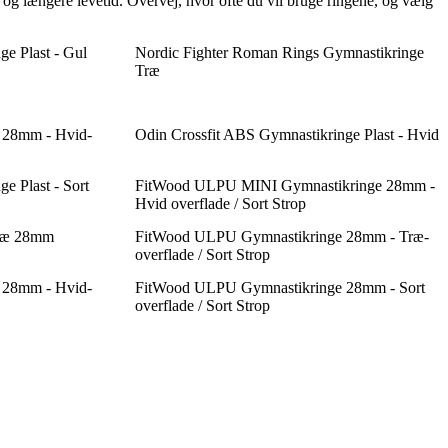
r og længere levetid. Overvej, hvor ofte du vil bruge ringene, og vælg
e Plast - Gul
Nordic Fighter Roman Rings Gymnastikringe
Træ
 28mm - Hvid-
Odin Crossfit ABS Gymnastikringe Plast - Hvid
e Plast - Sort
FitWood ULPU MINI Gymnastikringe 28mm -
Hvid overflade / Sort Strop
Træ 28mm
FitWood ULPU Gymnastikringe 28mm - Træ-
overflade / Sort Strop
 28mm - Hvid-
FitWood ULPU Gymnastikringe 28mm - Sort
overflade / Sort Strop