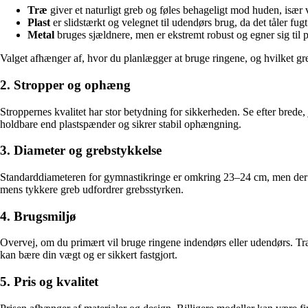
Træ
giver et naturligt greb og føles behageligt mod huden, især
Plast
er slidstærkt og velegnet til udendørs brug, da det tåler fugt
Metal
bruges sjældnere, men er ekstremt robust og egner sig til p
Valget afhænger af, hvor du planlægger at bruge ringene, og hvilket gr
2. Stropper og ophæng
Stroppernes kvalitet har stor betydning for sikkerheden. Se efter brede,
holdbare end plastspænder og sikrer stabil ophængning.
3. Diameter og grebstykkelse
Standarddiameteren for gymnastikringe er omkring 23–24 cm, men der fi
mens tykkere greb udfordrer grebsstyrken.
4. Brugsmiljø
Overvej, om du primært vil bruge ringene indendørs eller udendørs. Tr
kan bære din vægt og er sikkert fastgjort.
5. Pris og kvalitet