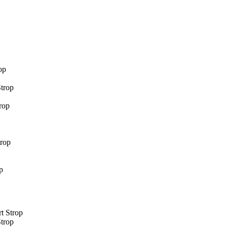
op
trop
rop
rop
p
t Strop
trop