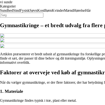
vi sunde
Kategorier
Sundhed
Sind
Fysisk
Søvn
Kost
Børn
Kvinder
Mænd
Hørelse
Hår
Gymnastikringe – et bredt udvalg fra flere
Artiklen præsenterer et bredt udsnit af gymnastikringe fra forskellige pr
finde et sæt, der passer til dine behov og dit træningsmiljø. Oplysninge
informativt overblik.
Faktorer at overveje ved køb af gymnastikr
Når du vælger gymnastikringe, er der flere faktorer, der har betydning
1. Materiale
Gymnastikringe findes typisk i træ, plast eller metal.