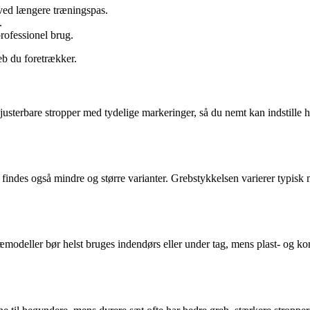
 ved længere træningspas.
.
rofessionel brug.
eb du foretrækker.
 justerbare stropper med tydelige markeringer, så du nemt kan indstille 
ndes også mindre og større varianter. Grebstykkelsen varierer typisk 
æmodeller bør helst bruges indendørs eller under tag, mens plast- og k