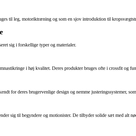
uges til leg, motoriktræning og som en sjov introduktion til kropsvægts
e
ret sig i forskellige typer og materialer.
nastikringe i høj kvalitet. Deres produkter bruges ofte i crossfit og f
er kendt for deres brugervenlige design og nemme justeringssystemer, 
sig til begyndere og motionister. De tilbyder solide sæt med alt nødv