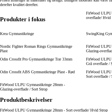
Prisen afhænger af materialer og design. Billigere modeller kan være fi
derefter kvalitet derefter.
FitWood ULPU G
overflade/ Hvid 
Produkter i fokus
Krea Gymnastikringe
SwingKing Gym
Nordic Fighter Roman Rings Gymnastikringe
FitWood ULPU 
Plast
Glazing-overfla
Odin Crossfit Pro Gymnastikringe Træ 33mm
FitWood ULPU 
Grå overflade / 
Odin Crossfit ABS Gymnastikringe Plast - Rød
FitWood ULPU 
Sort overflade / 
FitWood ULPU Gymnastikringe 28mm -
Glazing-overflade / Sort Strop
Produktbeskrivelser
FitWood ULPU Gymnastikringe 28mm - Sort overflade/ Hvid Strop