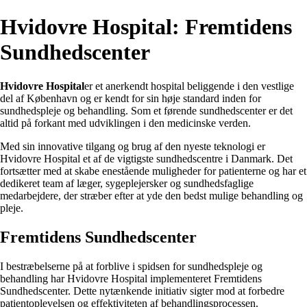
Hvidovre Hospital: Fremtidens
Sundhedscenter
Hvidovre Hospital
er et anerkendt hospital beliggende i den vestlige
del af København og er kendt for sin høje standard inden for
sundhedspleje og behandling. Som et førende sundhedscenter er det
altid på forkant med udviklingen i den medicinske verden.
Med sin innovative tilgang og brug af den nyeste teknologi er
Hvidovre Hospital et af de vigtigste sundhedscentre i Danmark. Det
fortsætter med at skabe enestående muligheder for patienterne og har et
dedikeret team af læger, sygeplejersker og sundhedsfaglige
medarbejdere, der stræber efter at yde den bedst mulige behandling og
pleje.
Fremtidens Sundhedscenter
I bestræbelserne på at forblive i spidsen for sundhedspleje og
behandling har Hvidovre Hospital implementeret Fremtidens
Sundhedscenter. Dette nytænkende initiativ sigter mod at forbedre
patientoplevelsen og effektiviteten af behandlingsprocessen.