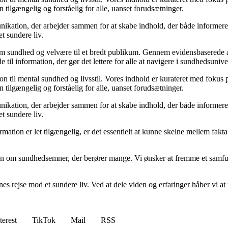
 tilgængelig og forståelig for alle, uanset forudsætninger.
kation, der arbejder sammen for at skabe indhold, der både informerer 
et sundere liv.
m sundhed og velvære til et bredt publikum. Gennem evidensbaserede arti
 til information, der gør det lettere for alle at navigere i sundhedsunive
til mental sundhed og livsstil. Vores indhold er kurateret med fokus på 
 tilgængelig og forståelig for alle, uanset forudsætninger.
kation, der arbejder sammen for at skabe indhold, der både informerer 
et sundere liv.
nformation er let tilgængelig, er det essentielt at kunne skelne mellem fa
ion om sundhedsemner, der berører mange. Vi ønsker at fremme et samfun
s rejse mod et sundere liv. Ved at dele viden og erfaringer håber vi at mo
terest
TikTok
Mail
RSS