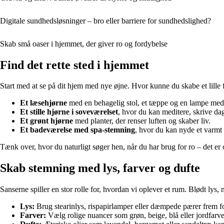
Digitale sundhedsløsninger – bro eller barriere for sundhedslighed?
Skab små oaser i hjemmet, der giver ro og fordybelse
Find det rette sted i hjemmet
Start med at se på dit hjem med nye øjne. Hvor kunne du skabe et lille f
Et læsehjørne
med en behagelig stol, et tæppe og en lampe med
Et stille hjørne i soveværelset
, hvor du kan meditere, skrive dag
Et grønt hjørne
med planter, der renser luften og skaber liv.
Et badeværelse med spa-stemning
, hvor du kan nyde et varmt
Tænk over, hvor du naturligt søger hen, når du har brug for ro – det er 
Skab stemning med lys, farver og dufte
Sanserne spiller en stor rolle for, hvordan vi oplever et rum. Blødt lys
Lys:
Brug stearinlys, rispapirlamper eller dæmpede pærer frem for
Farver:
Vælg rolige nuancer som grøn, beige, blå eller jordfarver