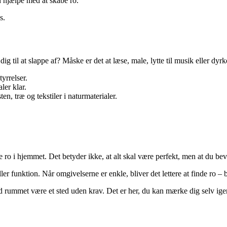
n hjælpe med at skabe ro.
s.
il at slappe af? Måske er det at læse, male, lytte til musik eller dyrke 
yrrelser.
ler klar.
en, træ og tekstiler i naturmaterialer.
 ro i hjemmet. Det betyder ikke, at alt skal være perfekt, men at du bev
ler funktion. Når omgivelserne er enkle, bliver det lettere at finde ro – 
lad rummet være et sted uden krav. Det er her, du kan mærke dig selv ige