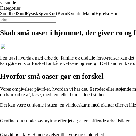
vi sunde
Kategorier
Sundhed
Sind
Fysisk
Søvn
Kost
Børn
Kvinder
Mænd
Hørelse
Hår
Skab små oaser i hjemmet, der giver ro og 
I en travl hverdag med arbejde, familie og digitale forstyrrelser kan det
kan gøre en stor forskel for både velvære og energi. Det handler ikke o
Hvorfor små oaser gør en forskel
Vores omgivelser påvirker, hvordan vi har det. Et rodet eller støjende
du kan koble af, læse, meditere eller bare sidde i stilhed.
Det kan være et hjørne i stuen, en vindueskarm med planter eller et lille
Genfind din sunde søvnrytme efter jetlag eller skiftende arbejdstider
Gravid og aktiv: Sunde øvelser til styrke og smidighed