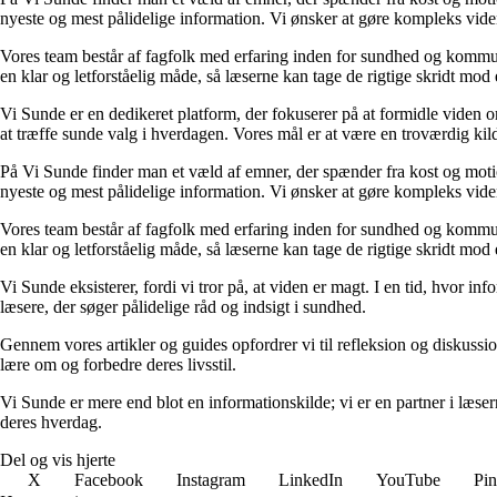
nyeste og mest pålidelige information. Vi ønsker at gøre kompleks viden
Vores team består af fagfolk med erfaring inden for sundhed og kommuni
en klar og letforståelig måde, så læserne kan tage de rigtige skridt mod 
Vi Sunde er en dedikeret platform, der fokuserer på at formidle viden o
at træffe sunde valg i hverdagen. Vores mål er at være en troværdig kilde
På Vi Sunde finder man et væld af emner, der spænder fra kost og motion 
nyeste og mest pålidelige information. Vi ønsker at gøre kompleks viden
Vores team består af fagfolk med erfaring inden for sundhed og kommuni
en klar og letforståelig måde, så læserne kan tage de rigtige skridt mod 
Vi Sunde eksisterer, fordi vi tror på, at viden er magt. I en tid, hvor i
læsere, der søger pålidelige råd og indsigt i sundhed.
Gennem vores artikler og guides opfordrer vi til refleksion og diskuss
lære om og forbedre deres livsstil.
Vi Sunde er mere end blot en informationskilde; vi er en partner i læserne
deres hverdag.
Del og vis hjerte
X
Facebook
Instagram
LinkedIn
YouTube
Pin