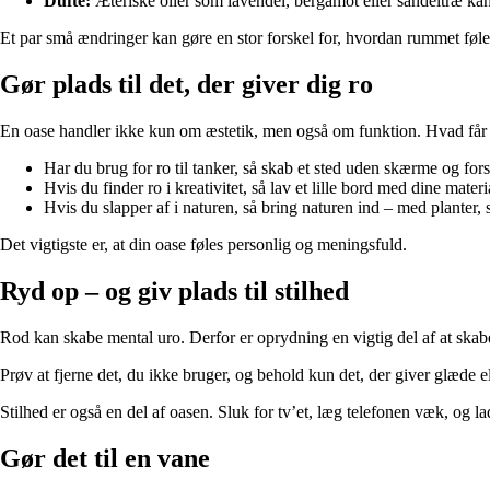
Dufte:
Æteriske olier som lavendel, bergamot eller sandeltræ ka
Et par små ændringer kan gøre en stor forskel for, hvordan rummet føle
Gør plads til det, der giver dig ro
En oase handler ikke kun om æstetik, men også om funktion. Hvad får dig t
Har du brug for ro til tanker, så skab et sted uden skærme og forst
Hvis du finder ro i kreativitet, så lav et lille bord med dine materia
Hvis du slapper af i naturen, så bring naturen ind – med planter, st
Det vigtigste er, at din oase føles personlig og meningsfuld.
Ryd op – og giv plads til stilhed
Rod kan skabe mental uro. Derfor er oprydning en vigtig del af at skabe
Prøv at fjerne det, du ikke bruger, og behold kun det, der giver glæde el
Stilhed er også en del af oasen. Sluk for tv’et, læg telefonen væk, og 
Gør det til en vane