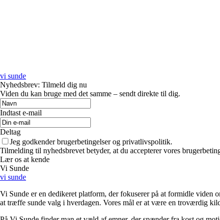
vi sunde
Nyhedsbrev: Tilmeld dig nu
Viden du kan bruge med det samme – sendt direkte til dig.
Indtast e-mail
Deltag
Jeg godkender brugerbetingelser og privatlivspolitik.
Tilmelding til nyhedsbrevet betyder, at du accepterer vores brugerbeti
Lær os at kende
Vi Sunde
vi sunde
Vi Sunde er en dedikeret platform, der fokuserer på at formidle viden o
at træffe sunde valg i hverdagen. Vores mål er at være en troværdig kilde
På Vi Sunde finder man et væld af emner, der spænder fra kost og motion 