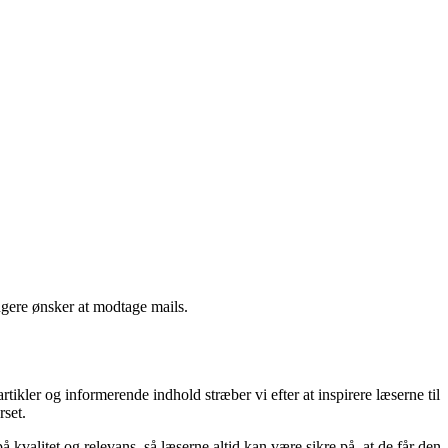
ngere ønsker at modtage mails.
kler og informerende indhold stræber vi efter at inspirere læserne til
rset.
kvalitet og relevans, så læserne altid kan være sikre på, at de får den