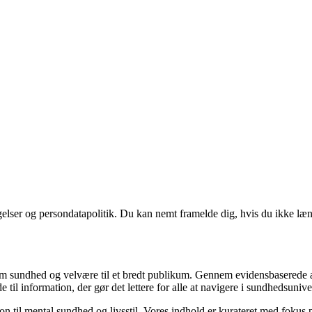
ngelser og persondatapolitik. Du kan nemt framelde dig, hvis du ikke læ
m sundhed og velvære til et bredt publikum. Gennem evidensbaserede arti
 til information, der gør det lettere for alle at navigere i sundhedsunive
til mental sundhed og livsstil. Vores indhold er kurateret med fokus på 