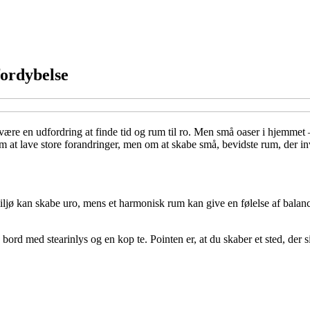
fordybelse
 være en udfordring at finde tid og rum til ro. Men små oaser i hjemmet –
m at lave store forandringer, men om at skabe små, bevidste rum, der inv
 miljø kan skabe uro, mens et harmonisk rum kan give en følelse af bala
 bord med stearinlys og en kop te. Pointen er, at du skaber et sted, der s