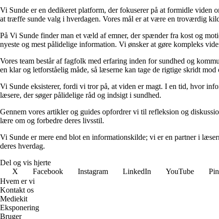
Vi Sunde er en dedikeret platform, der fokuserer på at formidle viden o
at træffe sunde valg i hverdagen. Vores mål er at være en troværdig kilde
På Vi Sunde finder man et væld af emner, der spænder fra kost og motion 
nyeste og mest pålidelige information. Vi ønsker at gøre kompleks viden
Vores team består af fagfolk med erfaring inden for sundhed og kommuni
en klar og letforståelig måde, så læserne kan tage de rigtige skridt mod 
Vi Sunde eksisterer, fordi vi tror på, at viden er magt. I en tid, hvor i
læsere, der søger pålidelige råd og indsigt i sundhed.
Gennem vores artikler og guides opfordrer vi til refleksion og diskuss
lære om og forbedre deres livsstil.
Vi Sunde er mere end blot en informationskilde; vi er en partner i læserne
deres hverdag.
Del og vis hjerte
X
Facebook
Instagram
LinkedIn
YouTube
Pin
Hvem er vi
Kontakt os
Mediekit
Eksponering
Bruger