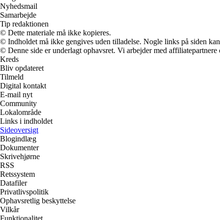
Nyhedsmail
Samarbejde
Tip redaktionen
© Dette materiale må ikke kopieres.
© Indholdet må ikke gengives uden tilladelse. Nogle links på siden ka
© Denne side er underlagt ophavsret. Vi arbejder med affiliatepartnere 
Kreds
Bliv opdateret
Tilmeld
Digital kontakt
E-mail nyt
Community
Lokalområde
Links i indholdet
Sideoversigt
Blogindlæg
Dokumenter
Skrivehjørne
RSS
Retssystem
Datafiler
Privatlivspolitik
Ophavsretlig beskyttelse
Vilkår
Funktionalitet