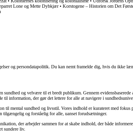
ezat
•
Koloniernes kolonisering og kolonialisme
•
Udforsk Jordens Opby
parret Lone og Mette Dybkjær
•
Korstogene – Historien om Det Førs
n
ngelser og persondatapolitik. Du kan nemt framelde dig, hvis du ikke læ
m sundhed og velvære til et bredt publikum. Gennem evidensbaserede arti
 til information, der gør det lettere for alle at navigere i sundhedsunive
til mental sundhed og livsstil. Vores indhold er kurateret med fokus på 
 tilgængelig og forståelig for alle, uanset forudsætninger.
kation, der arbejder sammen for at skabe indhold, der både informerer 
et sundere liv.