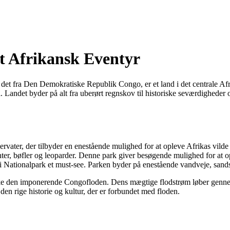
t Afrikansk Eventyr
et fra Den Demokratiske Republik Congo, er et land i det centrale Afri
ål. Landet byder på alt fra uberørt regnskov til historiske seværdigh
vater, der tilbyder en enestående mulighed for at opleve Afrikas vilde
nter, bøfler og leoparder. Denne park giver besøgende mulighed for at op
 Nationalpark et must-see. Parken byder på enestående vandveje, sandstr
ke den imponerende Congofloden. Dens mægtige flodstrøm løber gennem
 den rige historie og kultur, der er forbundet med floden.