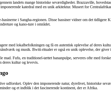
 gennem landets mange historiske seværdigheder. Brazzaville, hovedsta
en imponerende katedral med en unik arkitektur. Museet for Centralafrik
oire-basinerne i Sangha-regionen. Disse bassiner vidner om det tidli
andreture og kano-ture i området.
ere med lokalbefolkningen og få en autentisk oplevelse af deres kultur o
håndværk og musik. Bwiti-ritualer er også en unik oplevelse, der giver in
e mad. Fufu, en traditionel-tættet bananpulpe, serveres ofte med forskell
m deres kultur og levevis.
ongo
 blive udforsket. Oplev den imponerende natur, dyrelivet, historiske sev
minder og et indblik i det fascinerende kontinent, der er Afrika.