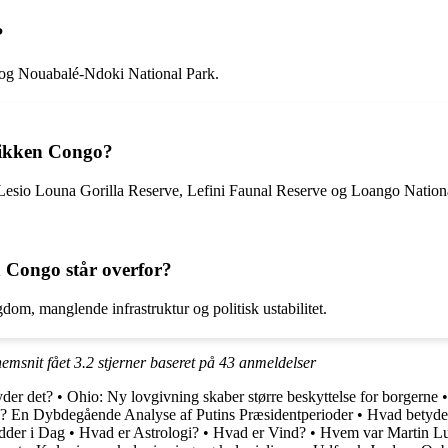
?
 og Nouabalé-Ndoki National Park.
blikken Congo?
 Lesio Louna Gorilla Reserve, Lefini Faunal Reserve og Loango Nation
 Congo står overfor?
om, manglende infrastruktur og politisk ustabilitet.
nemsnit fået
3.2
stjerner baseret på
43
anmeldelser
yder det?
•
Ohio: Ny lovgivning skaber større beskyttelse for borgerne
? En Dybdegående Analyse af Putins Præsidentperioder
•
Hvad betyder
dder i Dag
•
Hvad er Astrologi?
•
Hvad er Vind?
•
Hvem var Martin Lu