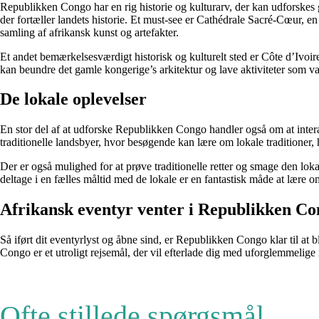
Republikken Congo har en rig historie og kulturarv, der kan udforskes
der fortæller landets historie. Et must-see er Cathédrale Sacré-Cœur, 
samling af afrikansk kunst og artefakter.
Et andet bemærkelsesværdigt historisk og kulturelt sted er Côte d’Iv
kan beundre det gamle kongerige’s arkitektur og lave aktiviteter som v
De lokale oplevelser
En stor del af at udforske Republikken Congo handler også om at interag
traditionelle landsbyer, hvor besøgende kan lære om lokale traditioner, 
Der er også mulighed for at prøve traditionelle retter og smage den lokal
deltage i en fælles måltid med de lokale er en fantastisk måde at lære o
Afrikansk eventyr venter i Republikken C
Så iført dit eventyrlyst og åbne sind, er Republikken Congo klar til at
Congo er et utroligt rejsemål, der vil efterlade dig med uforglemmelige 
Ofte stillede spørgsmål