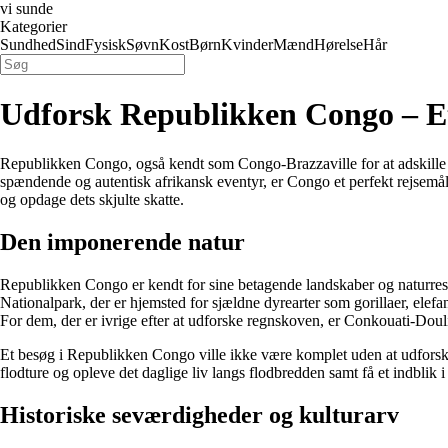
vi sunde
Kategorier
Sundhed
Sind
Fysisk
Søvn
Kost
Børn
Kvinder
Mænd
Hørelse
Hår
Udforsk Republikken Congo – E
Republikken Congo, også kendt som Congo-Brazzaville for at adskille d
spændende og autentisk afrikansk eventyr, er Congo et perfekt rejsem
og opdage dets skjulte skatte.
Den imponerende natur
Republikken Congo er kendt for sine betagende landskaber og naturreser
Nationalpark, der er hjemsted for sjældne dyrearter som gorillaer, elefa
For dem, der er ivrige efter at udforske regnskoven, er Conkouati-Douli
Et besøg i Republikken Congo ville ikke være komplet uden at udfors
flodture og opleve det daglige liv langs flodbredden samt få et indblik i
Historiske seværdigheder og kulturarv