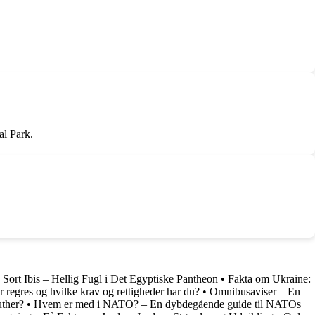
al Park.
•
Sort Ibis – Hellig Fugl i Det Egyptiske Pantheon
•
Fakta om Ukraine:
 regres og hvilke krav og rettigheder har du?
•
Omnibusaviser – En
ther?
•
Hvem er med i NATO? – En dybdegående guide til NATOs