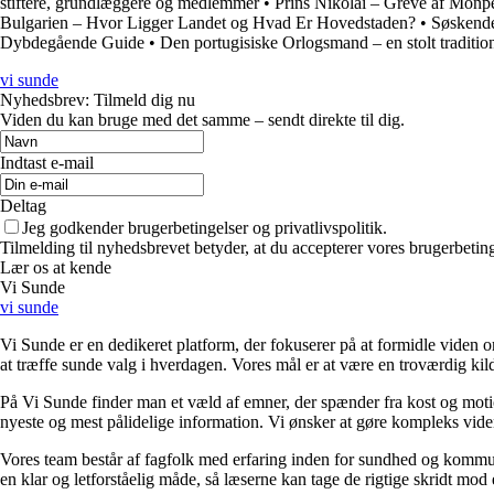
stiftere, grundlæggere og medlemmer
•
Prins Nikolai – Greve af Monp
Bulgarien – Hvor Ligger Landet og Hvad Er Hovedstaden?
•
Søskende
Dybdegående Guide
•
Den portugisiske Orlogsmand – en stolt traditio
vi sunde
Nyhedsbrev: Tilmeld dig nu
Viden du kan bruge med det samme – sendt direkte til dig.
Indtast e-mail
Deltag
Jeg godkender brugerbetingelser og privatlivspolitik.
Tilmelding til nyhedsbrevet betyder, at du accepterer vores brugerbeti
Lær os at kende
Vi Sunde
vi sunde
Vi Sunde er en dedikeret platform, der fokuserer på at formidle viden o
at træffe sunde valg i hverdagen. Vores mål er at være en troværdig kilde
På Vi Sunde finder man et væld af emner, der spænder fra kost og motion 
nyeste og mest pålidelige information. Vi ønsker at gøre kompleks viden
Vores team består af fagfolk med erfaring inden for sundhed og kommuni
en klar og letforståelig måde, så læserne kan tage de rigtige skridt mod 