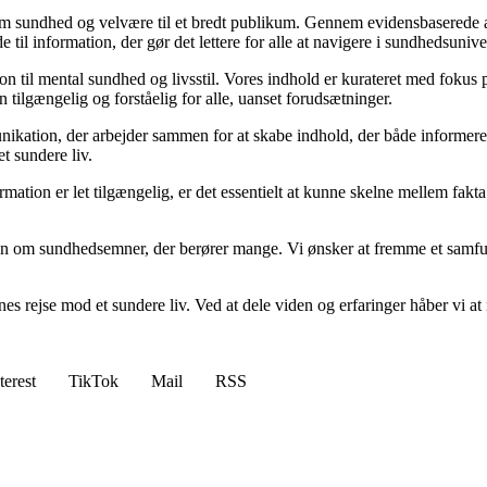
m sundhed og velvære til et bredt publikum. Gennem evidensbaserede arti
 til information, der gør det lettere for alle at navigere i sundhedsunive
til mental sundhed og livsstil. Vores indhold er kurateret med fokus på 
 tilgængelig og forståelig for alle, uanset forudsætninger.
kation, der arbejder sammen for at skabe indhold, der både informerer 
et sundere liv.
nformation er let tilgængelig, er det essentielt at kunne skelne mellem fa
ion om sundhedsemner, der berører mange. Vi ønsker at fremme et samfun
s rejse mod et sundere liv. Ved at dele viden og erfaringer håber vi at mo
terest
TikTok
Mail
RSS