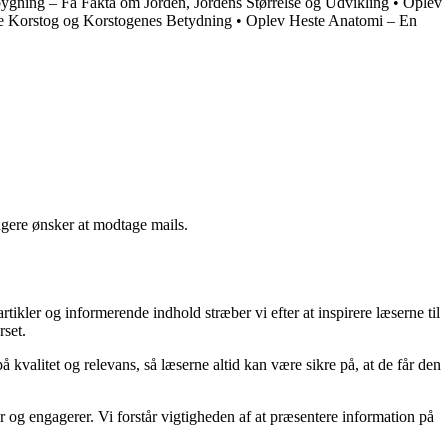
gning – Få Fakta om Jorden, Jordens Størrelse og Udvikling
•
Oplev
te Korstog og Korstogenes Betydning
•
Oplev Heste Anatomi – En
ngere ønsker at modtage mails.
kler og informerende indhold stræber vi efter at inspirere læserne til
rset.
kvalitet og relevans, så læserne altid kan være sikre på, at de får den
og engagerer. Vi forstår vigtigheden af at præsentere information på