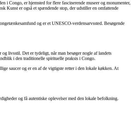
den i Congo, er hjemsted for flere fascinerende museer og monumenter,
ansk Kunst er også et spændende stop, der udstiller en omfattende
gere Kongetænkesamfund og er et UNESCO-verdensarvssted. Besøgende
g livsstil. Det er tydeligt, når man besøger nogle af landets
dblik i den traditionelle spirituelle praksis i Congo.
ige saucer og er en af de vigtigste retter i den lokale køkken. At
ærdigheder og få autentiske oplevelser med den lokale befolkning.