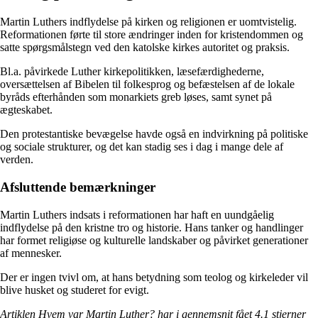
Martin Luthers indflydelse på kirken og religionen er uomtvistelig.
Reformationen førte til store ændringer inden for kristendommen og
satte spørgsmålstegn ved den katolske kirkes autoritet og praksis.
Bl.a. påvirkede Luther kirkepolitikken, læsefærdighederne,
oversættelsen af Bibelen til folkesprog og befæstelsen af de lokale
byråds efterhånden som monarkiets greb løses, samt synet på
ægteskabet.
Den protestantiske bevægelse havde også en indvirkning på politiske
og sociale strukturer, og det kan stadig ses i dag i mange dele af
verden.
Afsluttende bemærkninger
Martin Luthers indsats i reformationen har haft en uundgåelig
indflydelse på den kristne tro og historie. Hans tanker og handlinger
har formet religiøse og kulturelle landskaber og påvirket generationer
af mennesker.
Der er ingen tvivl om, at hans betydning som teolog og kirkeleder vil
blive husket og studeret for evigt.
Artiklen Hvem var Martin Luther? har i gennemsnit fået
4.1
stjerner