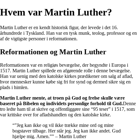
Hvem var Martin Luther?
Martin Luther er en kendt historisk figur, der levede i det 16.
århundrede i Tyskland. Han var en tysk munk, teolog, professor og en
af de vigtigste personer i reformationen.
Reformationen og Martin Luther
Reformationen var en religiøs bevægelse, der begyndte i Europa i
1517. Martin Luther spillede en afgørende rolle i denne bevægelse.
Han var uenig med den katolske kirkes prædikener om salg af aflad,
hvor mennesker kunne købe sig fri for synd og dermed sikre sig en
plads i himlen.
Martin Luther mente, at troen på Gud og frelse skulle være
baseret på Bibelen og individets personlige forhold til Gud.
Denne
tro ledte ham til at skrive og offentliggøre sine “95 teser” i 1517, som
var kritiske over for afladshandlen og den katolske kirke.
“”Jeg kan ikke og vil ikke trække mine ord og mine
bogstaver tilbage. Her står jeg. Jeg kan ikke andet. Gud
hjælpe mig. Amen.”” – Martin Luther