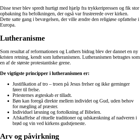
Disse teser blev spredt hurtigt med hjælp fra trykkeripressen og fik stor
opbakning fra befolkningen, der også var frustrerede over kirken.
Dette satte gang i bevægelsen, der ville ændre den religiøse opfattelse i
Europa.
Lutheranisme
Som resultat af reformationen og Luthers bidrag blev der dannet en ny
kristen retning, kendt som lutheranismen. Lutheranismen betragtes som
en af de største protestantiske grene.
De vigtigste principper i lutheranismen er:
Justifikation af tro – troen på Jesus frelser og ikke gerninger
fører til frelse.
Priesternes ægteskab er tilladt.
Bøn kan foregå direkte mellem individet og Gud, uden behov
for mægling af præster.
Individuel læsning og fortolkning af Bibelen.
Afskaffelse af rituelle traditioner og udskænkning af nadveren i
brød og vin ved kirkens gudstjeneste.
Arv og påvirkning