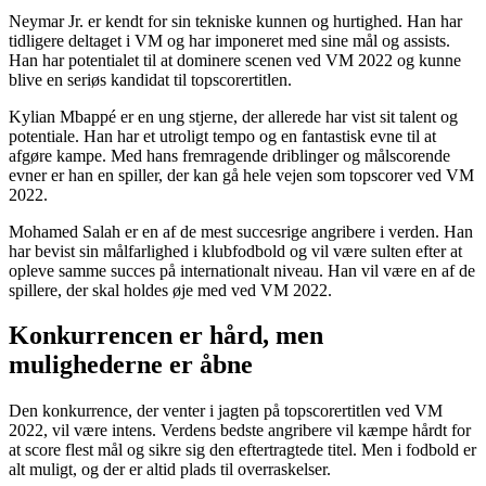
Neymar Jr. er kendt for sin tekniske kunnen og hurtighed. Han har
tidligere deltaget i VM og har imponeret med sine mål og assists.
Han har potentialet til at dominere scenen ved VM 2022 og kunne
blive en seriøs kandidat til topscorertitlen.
Kylian Mbappé er en ung stjerne, der allerede har vist sit talent og
potentiale. Han har et utroligt tempo og en fantastisk evne til at
afgøre kampe. Med hans fremragende driblinger og målscorende
evner er han en spiller, der kan gå hele vejen som topscorer ved VM
2022.
Mohamed Salah er en af de mest succesrige angribere i verden. Han
har bevist sin målfarlighed i klubfodbold og vil være sulten efter at
opleve samme succes på internationalt niveau. Han vil være en af de
spillere, der skal holdes øje med ved VM 2022.
Konkurrencen er hård, men
mulighederne er åbne
Den konkurrence, der venter i jagten på topscorertitlen ved VM
2022, vil være intens. Verdens bedste angribere vil kæmpe hårdt for
at score flest mål og sikre sig den eftertragtede titel. Men i fodbold er
alt muligt, og der er altid plads til overraskelser.