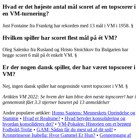
Hvad er det højeste antal mål scoret af en topscorer i
en VM-turnering?
Just Fontaine fra Frankrig har rekorden med 13 mål i VM i 1958. §
Hvilken spiller har scoret flest mål på ét VM?
Oleg Salenko fra Rusland og Hristo Stoichkov fra Bulgarien har
begge scoret 6 mål på ét enkelt VM. §
Er der nogen dansk spiller, der har været topscorer i
VM?
Nej, ingen dansk spiller har nogensinde været topscorer i VM. §
Artiklen VM 2022: Se hvem der kan blive den næste topscorer! har i
gennemsnit fået
3.3
stjerner baseret på
13
anmeldelser
Andre populære artikler:
Homo Sapiens: Menneskets Oprindelse og
Stamtræ
•
Hvad er Realisme?
•
Hvad betyder konsolidering og
hvordan konsolideres det?
•
VM-Pokalen: Historien om et berømt
Fodbold-Trofæ
•
GAM: Sådan får du mest ud af dit spil!
•
Kronprinsesse Isabella: Hvor Gammel Er Hun?
•
Gennemgang af