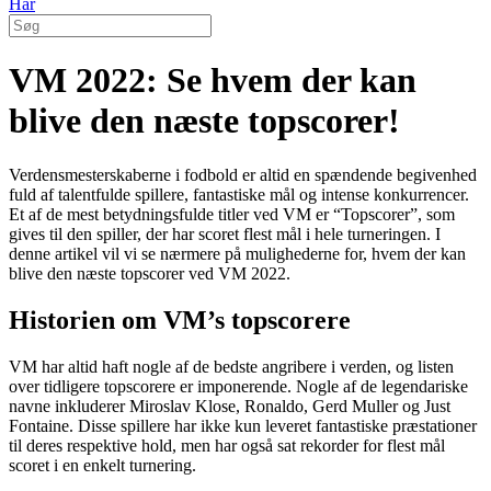
Hår
VM 2022: Se hvem der kan
blive den næste topscorer!
Verdensmesterskaberne i fodbold er altid en spændende begivenhed
fuld af talentfulde spillere, fantastiske mål og intense konkurrencer.
Et af de mest betydningsfulde titler ved VM er “Topscorer”, som
gives til den spiller, der har scoret flest mål i hele turneringen. I
denne artikel vil vi se nærmere på mulighederne for, hvem der kan
blive den næste topscorer ved VM 2022.
Historien om VM’s topscorere
VM har altid haft nogle af de bedste angribere i verden, og listen
over tidligere topscorere er imponerende. Nogle af de legendariske
navne inkluderer Miroslav Klose, Ronaldo, Gerd Muller og Just
Fontaine. Disse spillere har ikke kun leveret fantastiske præstationer
til deres respektive hold, men har også sat rekorder for flest mål
scoret i en enkelt turnering.