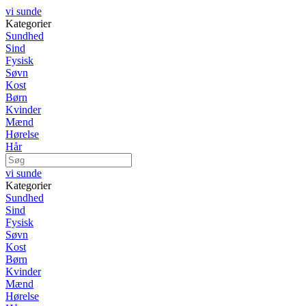
vi sunde
Kategorier
Sundhed
Sind
Fysisk
Søvn
Kost
Børn
Kvinder
Mænd
Hørelse
Hår
vi sunde
Kategorier
Sundhed
Sind
Fysisk
Søvn
Kost
Børn
Kvinder
Mænd
Hørelse