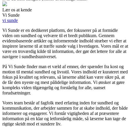
Lær os at kende
Vi Sunde
vi sunde
Vi Sunde er en dedikeret platform, der fokuserer på at formidle
viden om sundhed og velvære til et bredt publikum. Gennem
evidensbaserede artikler og informerende indhold stræber vi efter at
inspirere læserne til at træffe sunde valg i hverdagen. Vores mål er at
være en troværdig kilde til information, der gør det lettere for alle at
navigere i sundhedsuniverset.
På Vi Sunde finder man et væld af emner, der spænder fra kost og
motion til mental sundhed og livsstil. Vores indhold er kurateret med
fokus på kvalitet og relevans, så læserne altid kan være sikre på, at
de får den nyeste og mest pålidelige information. Vi ønsker at gøre
kompleks viden tilgængelig og forståelig for alle, uanset
forudsætninger.
Vores team består af fagfolk med erfaring inden for sundhed og
kommunikation, der arbejder sammen for at skabe indhold, der både
informerer og engagerer. Vi forstår vigtigheden af at præsentere
information på en klar og letforståelig måde, så læserne kan tage de
rigtige skridt mod et sundere liv.