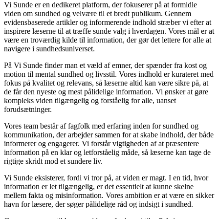
Vi Sunde er en dedikeret platform, der fokuserer på at formidle
viden om sundhed og velvære til et bredt publikum. Gennem
evidensbaserede artikler og informerende indhold stræber vi efter at
inspirere læserne til at træffe sunde valg i hverdagen. Vores mål er at
være en troværdig kilde til information, der gør det lettere for alle at
navigere i sundhedsuniverset.
På Vi Sunde finder man et væld af emner, der spænder fra kost og
motion til mental sundhed og livsstil. Vores indhold er kurateret med
fokus på kvalitet og relevans, så læserne altid kan være sikre på, at
de får den nyeste og mest pålidelige information. Vi ønsker at gøre
kompleks viden tilgængelig og forståelig for alle, uanset
forudsætninger.
Vores team består af fagfolk med erfaring inden for sundhed og
kommunikation, der arbejder sammen for at skabe indhold, der både
informerer og engagerer. Vi forstår vigtigheden af at præsentere
information på en klar og letforståelig måde, så læserne kan tage de
rigtige skridt mod et sundere liv.
Vi Sunde eksisterer, fordi vi tror på, at viden er magt. I en tid, hvor
information er let tilgængelig, er det essentielt at kunne skelne
mellem fakta og misinformation. Vores ambition er at være en sikker
havn for læsere, der søger pålidelige råd og indsigt i sundhed.