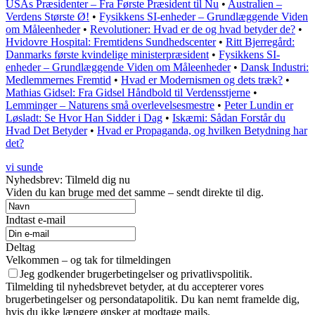
USAs Præsidenter – Fra Første Præsident til Nu
•
Australien –
Verdens Største Ø!
•
Fysikkens SI-enheder – Grundlæggende Viden
om Måleenheder
•
Revolutioner: Hvad er de og hvad betyder de?
•
Hvidovre Hospital: Fremtidens Sundhedscenter
•
Ritt Bjerregård:
Danmarks første kvindelige ministerpræsident
•
Fysikkens SI-
enheder – Grundlæggende Viden om Måleenheder
•
Dansk Industri:
Medlemmernes Fremtid
•
Hvad er Modernismen og dets træk?
•
Mathias Gidsel: Fra Gidsel Håndbold til Verdensstjerne
•
Lemminger – Naturens små overlevelsesmestre
•
Peter Lundin er
Løsladt: Se Hvor Han Sidder i Dag
•
Iskæmi: Sådan Forstår du
Hvad Det Betyder
•
Hvad er Propaganda, og hvilken Betydning har
det?
vi sunde
Nyhedsbrev: Tilmeld dig nu
Viden du kan bruge med det samme – sendt direkte til dig.
Indtast e-mail
Deltag
Velkommen – og tak for tilmeldingen
Jeg godkender brugerbetingelser og privatlivspolitik.
Tilmelding til nyhedsbrevet betyder, at du accepterer vores
brugerbetingelser og persondatapolitik. Du kan nemt framelde dig,
hvis du ikke længere ønsker at modtage mails.