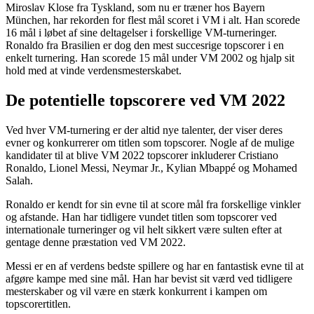
Miroslav Klose fra Tyskland, som nu er træner hos Bayern
München, har rekorden for flest mål scoret i VM i alt. Han scorede
16 mål i løbet af sine deltagelser i forskellige VM-turneringer.
Ronaldo fra Brasilien er dog den mest succesrige topscorer i en
enkelt turnering. Han scorede 15 mål under VM 2002 og hjalp sit
hold med at vinde verdensmesterskabet.
De potentielle topscorere ved VM 2022
Ved hver VM-turnering er der altid nye talenter, der viser deres
evner og konkurrerer om titlen som topscorer. Nogle af de mulige
kandidater til at blive VM 2022 topscorer inkluderer Cristiano
Ronaldo, Lionel Messi, Neymar Jr., Kylian Mbappé og Mohamed
Salah.
Ronaldo er kendt for sin evne til at score mål fra forskellige vinkler
og afstande. Han har tidligere vundet titlen som topscorer ved
internationale turneringer og vil helt sikkert være sulten efter at
gentage denne præstation ved VM 2022.
Messi er en af verdens bedste spillere og har en fantastisk evne til at
afgøre kampe med sine mål. Han har bevist sit værd ved tidligere
mesterskaber og vil være en stærk konkurrent i kampen om
topscorertitlen.