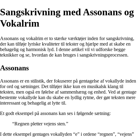
Sangskrivning med Assonans og
Vokalrim
Assonans og vokalrim er to stærke værktøjer inden for sangskrivning,
der kan tilføje lyriske kvaliteter til tekster og hjælpe med at skabe en
behagelig og harmonisk lyd. I denne artikel vil vi udforske begge
teknikker og se, hvordan de kan bruges i sangskrivningsprocessen.
Assonans
Assonans er en stilistik, der fokuserer på gentagelse af vokallyde inden
for ord og sætninger. Det tilføjer ikke kun en musikalsk klang til
teksten, men også en følelse af sammenhæng og enhed. Ved at gentage
bestemte vokallyde kan du skabe en lydlig rytme, der gør teksten mere
interessant og behagelig at lytte til.
Et godt eksempel på assonans kan ses i følgende sætning:
“Regnen pletter vejens sten.”
I dette eksempel gentages vokallyden “e” i ordene “regnen”, “vejens”