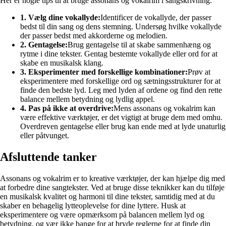
Her er nogle tips til at bruge assonans og vokalrim i sangskrivning:
1. Vælg dine vokallyde:
Identificer de vokallyde, der passer
bedst til din sang og dens stemning. Undersøg hvilke vokallyde
der passer bedst med akkorderne og melodien.
2. Gentagelse:
Brug gentagelse til at skabe sammenhæng og
rytme i dine tekster. Gentag bestemte vokallyde eller ord for at
skabe en musikalsk klang.
3. Eksperimenter med forskellige kombinationer:
Prøv at
eksperimentere med forskellige ord og sætningsstrukturer for at
finde den bedste lyd. Leg med lyden af ordene og find den rette
balance mellem betydning og lydlig appel.
4. Pas på ikke at overdrive:
Mens assonans og vokalrim kan
være effektive værktøjer, er det vigtigt at bruge dem med omhu.
Overdreven gentagelse eller brug kan ende med at lyde unaturlig
eller påtvunget.
Afsluttende tanker
Assonans og vokalrim er to kreative værktøjer, der kan hjælpe dig med
at forbedre dine sangtekster. Ved at bruge disse teknikker kan du tilføje
en musikalsk kvalitet og harmoni til dine tekster, samtidig med at du
skaber en behagelig lytteoplevelse for dine lyttere. Husk at
eksperimentere og være opmærksom på balancen mellem lyd og
betydning, og vær ikke bange for at bryde reglerne for at finde din