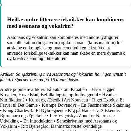
Hvilke andre litterære teknikker kan kombineres
med assonans og vokalrim?
Assonans og vokalrim kan kombineres med andre lydfigurer
som alliteration (bogstavrim) og konsonans (konsonantrim) for
at skabe en kompleks og nuanceret lyd i en tekst. Ved at
anvende forskellige teknikker kan man skabe en mere dynamisk
og kreativ stemning i litteraturen.
Artiklen Sangskrivning med Assonans og Vokalrim har i gennemsnit
fået
4.1
stjerner baseret på
18
anmeldelser
Andre populære artikler:
Få Fakta om Kroatien – Hvor Ligger
Kroatien, Hovedstad, Befolkningstal og Indbyggertal
•
Hvad er
Nitrifikation?
•
Kunst og Æstetik i Art Nouveau
•
Riget Exodus: Et
Farvel til Det Gamle
•
Kæmpe Dovendyr – En Fascinerende Skabning
•
Kong Charles 3.: Et Dybdegående Kig på Hans Liv, Søskende,
Børnebørn og Ægtefælle
•
Lev Vygotskys Zone for Nærmeste
Udvikling – En Introduktion
•
Sangskrivning med Assonans og
Vokalrim
•
Ritt Bjerregård: Danmarks første kvindelige